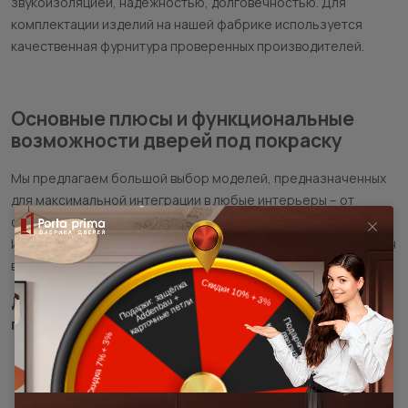
звукоизоляцией, надежностью, долговечностью. Для
комплектации изделий на нашей фабрике используется
качественная фурнитура проверенных производителей.
Основные плюсы и функциональные
возможности дверей под покраску
Мы предлагаем большой выбор моделей, предназначенных
для максимальной интеграции в любые интерьеры – от
современных минималистичных до роскошных классических.
Их универсальность позволяет создавать уникальный дизайн
в жилых, офисных, коммерческих пространствах.
Достоинства межкомнатных дверей под
покраску:
легкое обновление интерьера без замены полотен;
большая палитра цветовых решений;