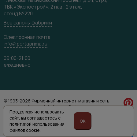
г. Москва, Нахимовский проспект д.24, стр.1,
ТВК «Экспострой», 2 пав., 2 этаж,
стенд №220
Все салоны фабрики
Электронная почта
info@portaprima.ru
09:00-21:00
ежедневно
© 1993-2026 Фирменный интернет-магазин и сеть
салонов мебельной фабрики «Porta prima»
Продолжая использовать
Политика обработки персональных данных
сайт,
вы соглашаетесь с
Согласие на обработку персональных данных
OK
политикой
использования
файлов cookie.
Приведенная на сайте информация не является публичной офертой