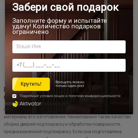
простой подбор нужного оттенка краски;
использование дверей под покраску как фоновой или
акцентной детали обстановки;
персонализация, индивидуализация дизайна
помещений;
при необходимости – возможность быстро обновить
покрытие, изменить его цвет.
Как правильно выбрать двери под
покраску и обеспечить долговечность
При выборе полотна нужно обращать внимание на
материалы его изготовления. Немаловажно также качество
сборки дверей под покраску и обработки поверхности,
предназначенной под покраску. Если она подготовлена