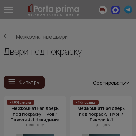
Межкомнатные двери
Двери под покраску
Фильтры
Сортировать
Популярные
Цена
- 40% скидка
- 15% скидка
Межкомнатная дверь
Межкомнатная дверь
(возр.)
под покраску Tivoli /
под покраску Tivoli /
Цена (убыв.)
Тиволи А-1 Невидимка
Тиволи А-1
Под отделку
Под отделку
Cначала
новинки