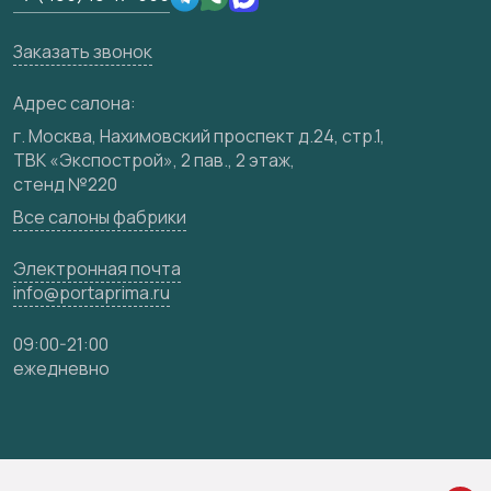
Юридическая информация
Вакансии
Заказать звонок
Медиацентр
Видео
Адрес салона:
Карта сайта
г. Москва, Нахимовский проспект д.24, стр.1,
ТВК «Экспострой», 2 пав., 2 этаж,
стенд №220
Все салоны фабрики
Электронная почта
info@portaprima.ru
09:00-21:00
ежедневно