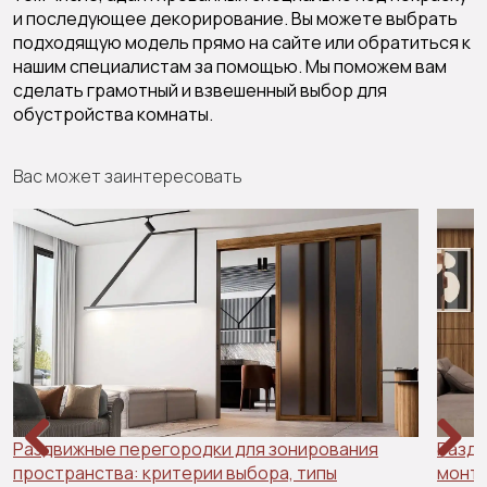
и последующее декорирование. Вы можете выбрать
подходящую модель прямо на сайте или обратиться к
нашим специалистам за помощью. Мы поможем вам
сделать грамотный и взвешенный выбор для
обустройства комнаты.
Вас может заинтересовать
Раздвижные перегородки для зонирования
Раздв
пространства: критерии выбора, типы
Previous
Next
монта