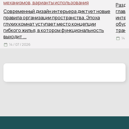
механизмов, варианты использования
Раздв
Современный дизайн интерьера диктует новые
главн
правила организации пространства. Эпоха
интер
глухих комнат уступает место концепции
обусл
гибкого жилья, в котором функциональность
тран
выходит
...
14 /
14 / 07 / 2026