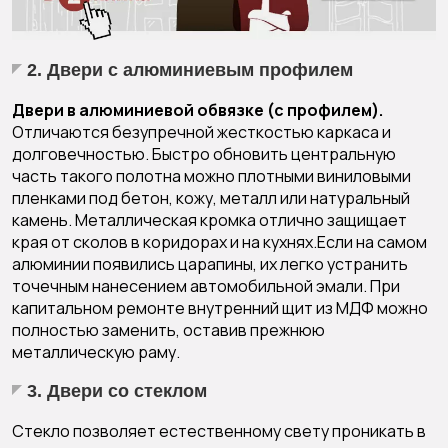
2. Двери с алюминиевым профилем
Двери в алюминиевой обвязке (с профилем).
Отличаются безупречной жесткостью каркаса и
долговечностью. Быстро обновить центральную
часть такого полотна можно плотными виниловыми
пленками под бетон, кожу, металл или натуральный
камень. Металлическая кромка отлично защищает
края от сколов в коридорах и на кухнях.Если на самом
алюминии появились царапины, их легко устранить
точечным нанесением автомобильной эмали. При
капитальном ремонте внутренний щит из МДФ можно
полностью заменить, оставив прежнюю
металлическую раму.
3. Двери со стеклом
Стекло позволяет естественному свету проникать в