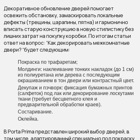
Декоративное обновление дверей помогает
освежить обстановку, замаскировать локальные
дефекты (трещины, царапины, пятна) и гармонично
вписать старую конструкцию в новую стилистику без
лишних затрат на покупку коробки. По итогам статьи
ответ на вопрос: “Как декорировать межкомнатные
двери? “будет следующим:
Покраска по трафаретам;
Молдинги: наклеивание тонких накладок (до 1 см)
из полиуретана или дерева с последующим
окрашиванием в тон двери или контрастный цвет.
Декупаж и пэчворк: фиксация бумажных принтов
(салфеток) под лак или декорирование лоскутами
ткани (требует бесцветного клея и
предварительной обработки краев).
Состаривание.
Оклейка.
В Porta Prima представлен широкий выбор дверей, в
том числе, адаптированный специально под покраску