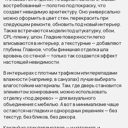
востребованный — полотно под покраску, что
создает невидимую архитектуру. Оно универсально:
можно оформить в цвет стен, перекрасить при
следующем ремонте, обновить под новый интерьер.
Также встречаются модели под штукатурку, обои,
CPL-пленку, шпон. Гладкие поверхности легко
вписываются в интерьер, а текстурные — добавляют
глубины. Главное, чтобы финишная отделка шла
вровень со стеной — только так создается эффект
настоящей невидимости.
В интерьерах с плотным трафиком или перепадами
влажности (например, в санузлах) лучше выбирать
влагостойкие материалы. Там, где дверь становится
элементом зонирования, можно использовать
отделку «под дерево» — для визуального
объединения с мебелью. А вот в минимализме чаще
остаются на гладких и однородных решениях — без
текстур, без бликов, без декора.
Каждый из этих параметров — и материал, и