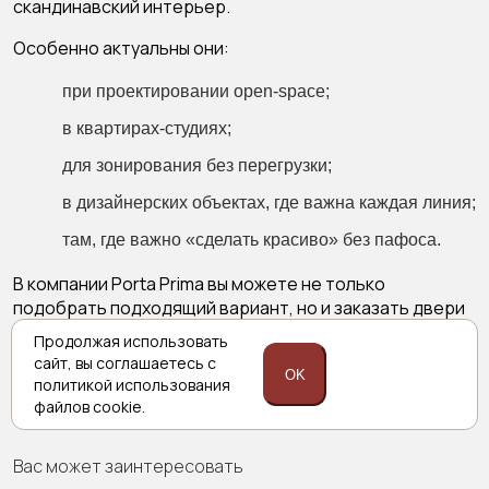
скандинавский интерьер.
Особенно актуальны они:
при проектировании open-space;
в квартирах-студиях;
для зонирования без перегрузки;
в дизайнерских объектах, где важна каждая линия;
там, где важно «сделать красиво» без пафоса.
В компании Porta Prima вы можете не только
подобрать подходящий вариант, но и заказать двери
с по индивидуальным размерам или под покраску,
Продолжая использовать
уточнить размеры, получить расчет и рекомендации
сайт,
вы соглашаетесь с
OK
по подготовке проема. Остались вопросы, хотите
политикой
использования
узнать о том, как выбрать скрытую дверь — звоните!
файлов cookie.
Вас может заинтересовать