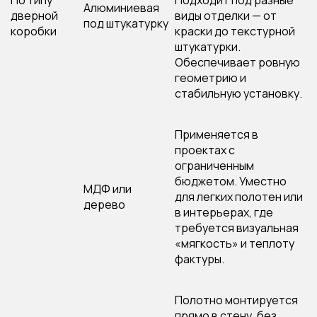
По типу
Подходит под разные
Алюминиевая
дверной
виды отделки — от
под штукатурку
коробки
краски до текстурной
штукатурки.
Обеспечивает ровную
геометрию и
стабильную установку.
Применяется в
проектах с
ограниченным
бюджетом. Уместно
МДФ или
для легких полотен или
дерево
в интерьерах, где
требуется визуальная
«мягкость» и теплоту
фактуры.
Полотно монтируется
прямо в стену, без