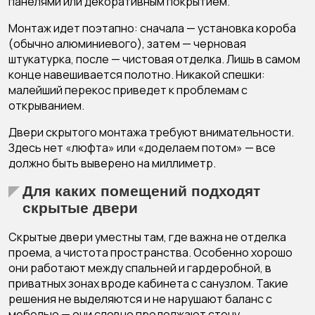
панелями или декоративным покрытием.
Монтаж идет поэтапно: сначала — установка короба
(обычно алюминиевого), затем — черновая
штукатурка, после — чистовая отделка. Лишь в самом
конце навешивается полотно. Никакой спешки:
малейший перекос приведет к проблемам с
открыванием.
Двери скрытого монтажа требуют внимательности.
Здесь нет «люфта» или «доделаем потом» — все
должно быть выверено на миллиметр.
Для каких помещений подходят
скрытые двери
Скрытые двери уместны там, где важна не отделка
проема, а чистота пространства. Особенно хорошо
они работают между спальней и гардеробной, в
приватных зонах вроде кабинета с санузлом. Такие
решения не выделяются и не нарушают баланс с
мебелью — они словно продолжают стену.