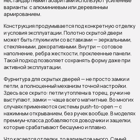
нестандартными габаритами используют усиленные
варианты: с алюминиевым или деревянным
армированием.
Конструкция продумывается под конкретную отделку
и условия эксплуатации. Полотно скрытой двери
может быть глухим или со вставками — зеркальными,
стеклянными, декоративными. Внутри — сотовое
наполнение, ребра жесткости, проклеенные панели.
Такой подход позволяет сохранять форму даже при
активной эксплуатации.
Фурнитура для скрытых дверей — не просто замки и
петли, а полноценный механизм точной настройки.
Здесь все скрыто: петли утоплены в торец, ручки не
выступают, замки — чаще всего магнитные. Во многих
случаях применяются системы push-to-open — с
нажимным открыванием, без ручек вообще. В моделях
премиум-класса добавляются доводчики и защелки,
которые срабатывают бесшумно и плавно.
Что касается отделки, то вариантов много. Самый