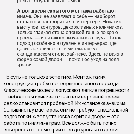
роль в визуальном ансамбле.
А вот двери скрытого монтажа работают
иначе
. Они не заявляют о себе — наоборот,
стараются раствориться в интерьере. Никаких
выступов, контуров, декоративных наличников.
Только гладкая стена с тонкой тенью по краю
проема — и никакого визуального шума. Такой
подход особенно актуален в интерьерах, где
царит лаконичность: в минимализме,
скандинавском стиле, хай-теке. Здесь не важна
форма самой двери — важен ее уход из поля
зрения.
Но суть не только в эстетике. Монтаж таких
конструкций требует совершенно иного подхода.
Классические модели допускают легкие погрешности
— небольшая кривизна стены или неровный проем
редко становится проблемой. Их установка знакома
большинству мастеров, они не требуют специальной
подготовки. А вот установка скрытой двери — это
работа по миллиметрам. Все должно быть точно
выверено: от геометрии стен до уровня отделки.