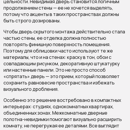
цельности. Невидимая дверь становится логичным
продолжением стены — ее не хочется выделять,
потому что акценты в таких пространствах должны
быть строго дозированы.
Чтобы дверь скрытого монтажа действительно стала
частью стены, ее отделка должна полностью
повторять финишную поверхность помещения.
Поэтому для облицовки часто используют те же
материалы, что и на стенах: краску в тон, обои с
совпадающим рисунком, декоративную штукатурку
или настенные панели. Это не просто способ
«спрятать» дверь — это прием, который позволяет
сохранить равновесие пространства и избежать
визуального дробления.
Особенно это решение востребовано в компактных
интерьерах: студиях, однокомнатных квартирах,
объединенных зонах.
Межкомнатные дверные
полотна-невидимки помогают визуально расширить
комнату, не перегружая ее деталями. Все выглядит