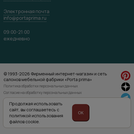
Электронная почта
info@portaprima.ru
09:00-21:00
ежедневно
© 1993-2026 Фирменный интернет-магазин и сеть
салонов мебельной фабрики «Porta prima»
Политика обработки персональных данных
Согласие на обработку персональных данных
Продолжая использовать
Приведенная на сайте информация не является публичной офертой
сайт,
вы соглашаетесь с
и носит информационно ознакомительный характер.
OK
политикой
использования
Для уточнения наличия и характеристик товара просьба обращаться
к менеджерам интернет магазина по указанным номерам телефонов.
файлов cookie.
Техническая поддержка сайта RuMaster