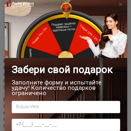
Количество створок может варьироваться от двух и
более, они скользят по направляющим и
складываются как гармошка, занимая минимум
пространства. Такие двери лёгкие, что делает их
эксплуатацию комфортной и простой.
Рото-двери
Система ROTO
— это передовое решение для дверей
с поворотно-сдвижным механизмом, являющееся
отличной альтернативой распашным дверям. Она
позволяет открывать дверь внутрь или наружу, при