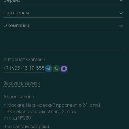
Обмен и возврат
Рейки, баффели, стеллажи
Вызов замерщика
Партнерам
Гарантия
Погонаж
Доставка
Вопрос-ответ
Дизайнерам / архитекторам
О компании
Накладки на дверь
Монтаж
Проекты
Франшизам / дилерам
Контакты
Ремонт дверей
Полезная информация
Скачать материалы
О фабрике
Подготовка проемов
Отзывы клиентов
3D-модели
Сертификаты
Интернет-магазин
Техническая информация
Производство
+7 (495) 16-17-555
Юридическая информация
Вакансии
Заказать звонок
Медиацентр
Видео
Адрес салона:
Карта сайта
г. Москва, Нахимовский проспект д.24, стр.1,
ТВК «Экспострой», 2 пав., 2 этаж,
стенд №220
Все салоны фабрики