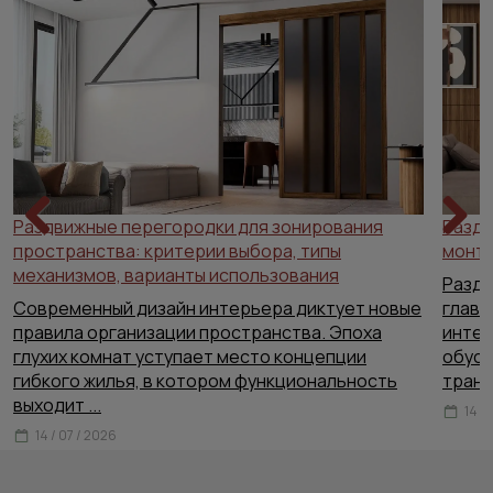
Раздвижные перегородки для зонирования
Раздв
пространства: критерии выбора, типы
Previous
Next
монта
механизмов, варианты использования
Раздв
Современный дизайн интерьера диктует новые
главн
правила организации пространства. Эпоха
интер
глухих комнат уступает место концепции
обусл
гибкого жилья, в котором функциональность
тран
выходит
...
14 /
14 / 07 / 2026