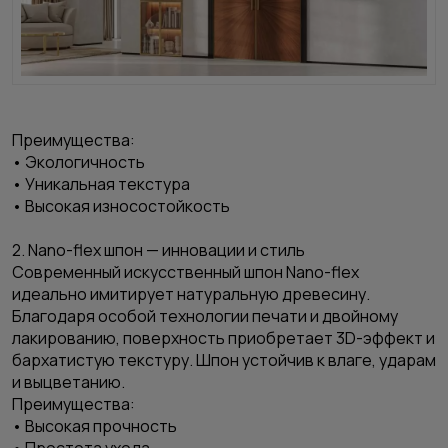
Преимущества:
• Экологичность
• Уникальная текстура
• Высокая износостойкость
2. Nano-flex шпон — инновации и стиль
Современный искусственный шпон
Nano-flex
идеально имитирует натуральную древесину.
Благодаря особой технологии печати и двойному
лакированию, поверхность приобретает 3D-эффект и
бархатистую текстуру. Шпон устойчив к влаге, ударам
и выцветанию.
Преимущества:
• Высокая прочность
• Простота ухода