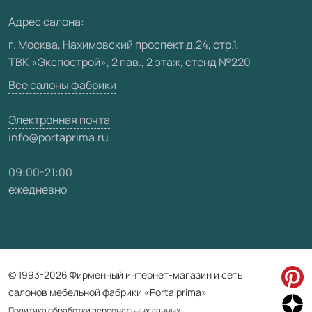
Медиацентр
Адрес салона:
Видео
г. Москва, Нахимовский проспект д.24, стр.1,
ТВК «Экспострой», 2 пав., 2 этаж, стенд №220
Карта сайта
Все салоны фабрики
Электронная почта
info@portaprima.ru
09:00-21:00
ежедневно
© 1993-2026 Фирменный интернет-магазин и сеть
салонов мебельной фабрики «Porta prima»
Политика обработки персональных данных