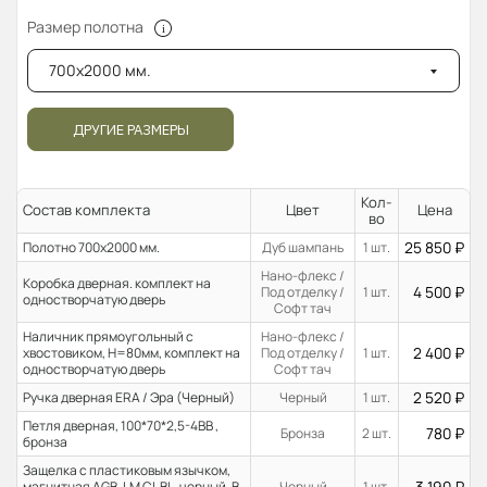
Размер полотна
700x2000 мм.
ДРУГИЕ РАЗМЕРЫ
Кол-
Состав комплекта
Цвет
Цена
во
25 850
₽
Полотно 700x2000 мм.
Дуб шампань
1 шт.
Нано-флекс /
Коробка дверная. комплект на
4 500
₽
Под отделку /
1 шт.
одностворчатую дверь
Софт тач
Наличник прямоугольный с
Нано-флекс /
2 400
₽
хвостовиком, H=80мм, комплект на
Под отделку /
1 шт.
одностворчатую дверь
Софт тач
2 520
₽
Ручка дверная ERA / Эра (Черный)
Черный
1 шт.
Петля дверная, 100*70*2,5-4ВВ ,
780
₽
Бронза
2 шт.
бронза
Защелка с пластиковым язычком,
3 190
₽
магнитная AGB, LM CL BL, черный. В
Черный
1 шт.