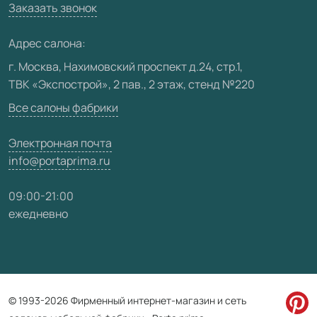
Вакансии
Заказать звонок
Юридическая информация
Медиацентр
Адрес салона:
Видео
г. Москва, Нахимовский проспект д.24, стр.1,
ТВК «Экспострой», 2 пав., 2 этаж, стенд №220
Карта сайта
Все салоны фабрики
Электронная почта
info@portaprima.ru
09:00-21:00
ежедневно
© 1993-2026 Фирменный интернет-магазин и сеть