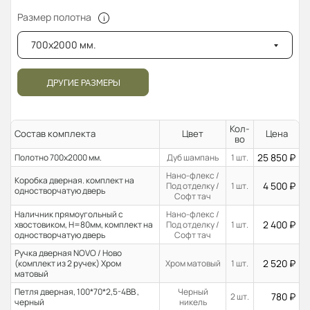
Размер полотна
700x2000 мм.
ДРУГИЕ РАЗМЕРЫ
Кол-
Состав комплекта
Цвет
Цена
во
25 850
₽
Полотно 700x2000 мм.
Дуб шампань
1 шт.
Нано-флекс /
Коробка дверная. комплект на
4 500
₽
Под отделку /
1 шт.
одностворчатую дверь
Софт тач
Наличник прямоугольный с
Нано-флекс /
2 400
₽
хвостовиком, H=80мм, комплект на
Под отделку /
1 шт.
одностворчатую дверь
Софт тач
Ручка дверная NOVO / Ново
2 520
₽
(комплект из 2 ручек) Хром
Хром матовый
1 шт.
матовый
Петля дверная, 100*70*2,5-4ВВ ,
Черный
780
₽
2 шт.
черный
никель