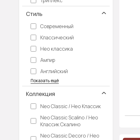
Триплекс
Стиль
Современный
Классический
Нео классика
Ампир
Английский
Багетные
Барокко
Кантри
Крашенные
Лофт
Модерн
Под старину
Прованс
Скандинавский
Современная классика
Хай-тек
Показать ещё
Коллекция
Neo Classic / Нео Классик
Neo Classic Scalino / Нео
Классик Скалино
Neo Classic Decoro / Нео