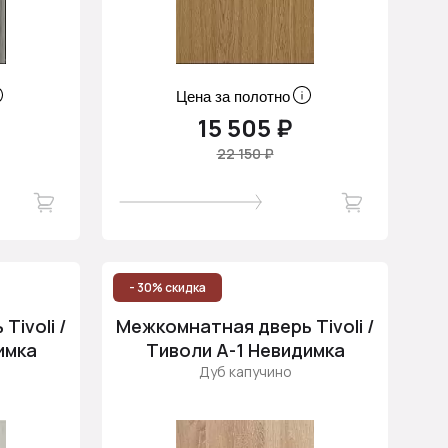
Цена за полотно
15 505 ₽
22 150 ₽
- 30% скидка
ivoli /
Межкомнатная дверь Tivoli /
имка
Тиволи А-1 Невидимка
Дуб капучино