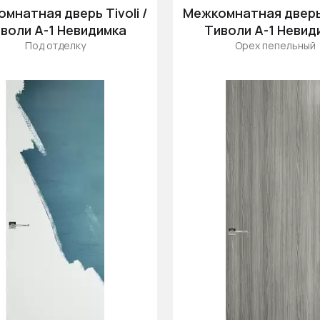
мнатная дверь Tivoli /
Межкомнатная дверь T
воли А-1 Невидимка
Тиволи А-1 Невид
Под отделку
Орех пепельный