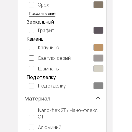
Орех
Серый дуб
Показать ещё
Зеркальный
Графит
Камень
Капучино
Светло-серый
Шампань
Под отделку
Под отделку
Материал
Nano-flex ST / Нано-флекс
СТ
Алюминий