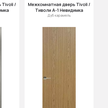
Цена (убыв.)
ivoli /
Межкомнатная дверь Tivoli /
Cначала новинки
имка
Тиволи А-1 Невидимка
Дуб карамель
Cначала скидки