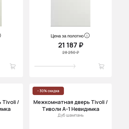
Цена за полотно
21 187 ₽
28 250 ₽
- 30% скидка
ivoli /
Межкомнатная дверь Tivoli /
имка
Тиволи А-1 Невидимка
Дуб шампань