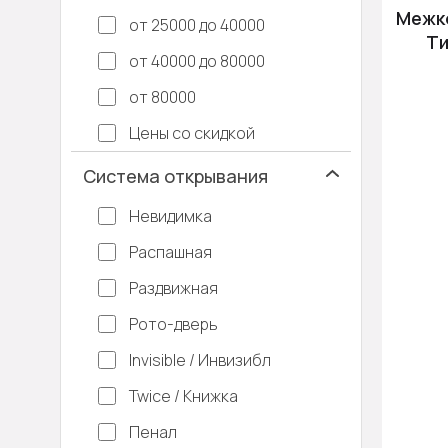
Межко
от 25000 до 40000
Ти
от 40000 до 80000
от 80000
Цены со скидкой
Система открывания
Невидимка
Распашная
Раздвижная
Рото-дверь
Invisible / Инвизибл
Twice / Книжка
Пенал