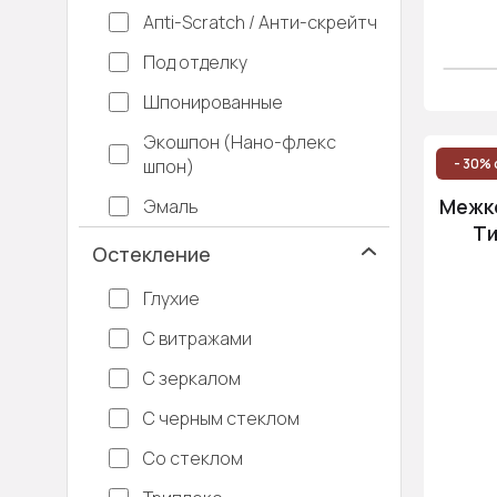
Апti-Sсrаtсh / Анти-скрейтч
Под отделку
Шпонированные
Экошпон (Нано-флекс
шпон)
- 30% 
Межко
Эмаль
Ти
Остекление
Глухие
С витражами
С зеркалом
С черным стеклом
Со стеклом