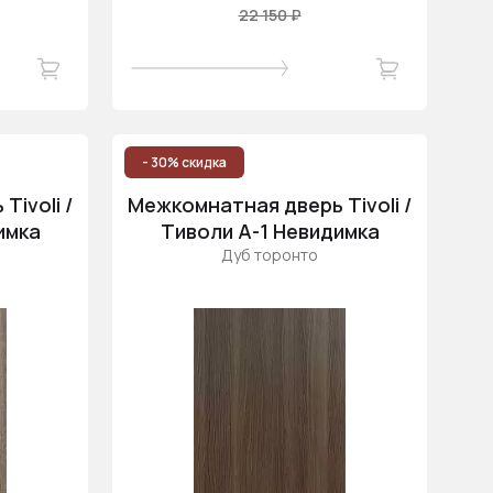
22 150 ₽
- 30% скидка
ivoli /
Межкомнатная дверь Tivoli /
имка
Тиволи А-1 Невидимка
Дуб торонто