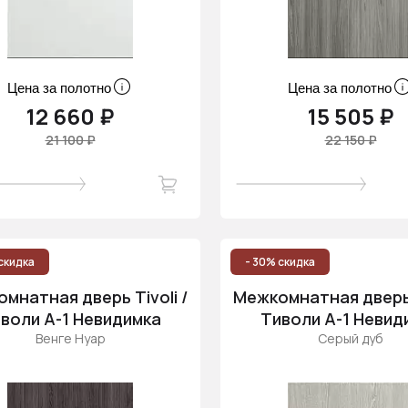
Цена за полотно
Цена за полотно
12 660 ₽
15 505 ₽
21 100 ₽
22 150 ₽
скидка
- 30% скидка
мнатная дверь Tivoli /
Межкомнатная дверь T
воли А-1 Невидимка
Тиволи А-1 Невид
Венге Нуар
Серый дуб