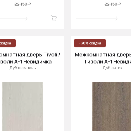
22 150 ₽
22 150 ₽
скидка
- 30% скидка
мнатная дверь Tivoli /
Межкомнатная дверь T
воли А-1 Невидимка
Тиволи А-1 Невид
Дуб шампань
Дуб антик