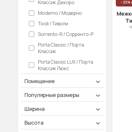
Классик Декоро
- 25% 
Moderno / Модерно
Межко
Ти
Tivoli / Тиволи
Ч
Sorrento-R / Сорренто-Р
Porta Classic / Порта
Классик
Porta Classic LUX / Порта
Классик Люкс
Помещение
Ванная и туалет
Популярные размеры
Гардеробная
600х2000
Ширина
Гостинная
700х2000
Ширина 40 см
Высота
Дача
900х2000
Ширина 45 см