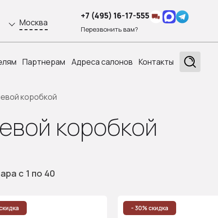
+7 (495) 16-17-555
Москва
Перезвонить вам?
елям
Партнерам
Адреса салонов
Контакты
иевой коробкой
евой коробкой
вара
с 1
по 40
скидка
- 30% скидка