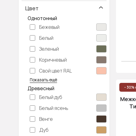
Цвет
Однотонный
Бежевый
Белый
Зеленый
Коричневый
Свой цвет RAL
Серебристый
Серый
Темно-серый
Хаки
Черный
Показать ещё
- 30% 
Древесный
Белый дуб
Межко
Ти
Белый ясень
Венге
Дуб