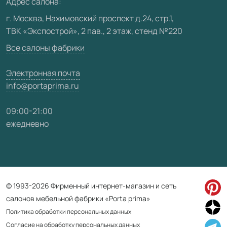
Адрес салона:
Видео
г. Москва, Нахимовский проспект д.24, стр.1,
ТВК «Экспострой», 2 пав., 2 этаж, стенд №220
Карта сайта
Все салоны фабрики
Электронная почта
info@portaprima.ru
09:00-21:00
ежедневно
© 1993-2026 Фирменный интернет-магазин и сеть
салонов мебельной фабрики «Porta prima»
Политика обработки персональных данных
Согласие на обработку персональных данных