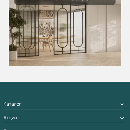
Каталог
Акции
Межкомнатные двери
Подбор двери