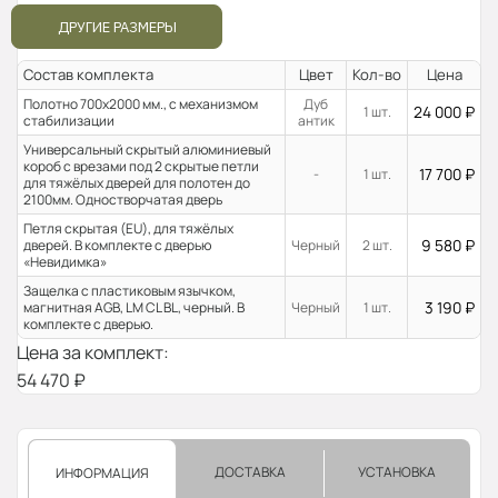
ДРУГИЕ РАЗМЕРЫ
Состав комплекта
Цвет
Кол-во
Цена
Полотно 700x2000 мм., с механизмом
Дуб
24 000
₽
1 шт.
стабилизации
антик
Универсальный скрытый алюминиевый
короб с врезами под 2 скрытые петли
17 700
₽
-
1 шт.
для тяжёлых дверей для полотен до
2100мм. Одностворчатая дверь
Петля скрытая (EU), для тяжёлых
9 580
₽
дверей. В комплекте с дверью
Черный
2 шт.
«Невидимка»
Защелка с пластиковым язычком,
3 190
₽
магнитная AGB, LM CL BL, черный. В
Черный
1 шт.
комплекте с дверью.
Цена за комплект:
54 470
₽
ДОСТАВКА
УСТАНОВКА
ИНФОРМАЦИЯ