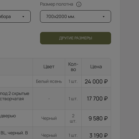
Размер полотна
добора
700x2000 мм.
ДРУГИЕ РАЗМЕРЫ
Кол-
Цвет
Цена
во
24 000
₽
Белый ясень
1 шт.
под 2 скрытые
17 700
₽
остворчатая
-
1 шт.
с дверью
2
9 580
₽
Черный
шт.
BL, черный. В
3 190
₽
Черный
1 шт.