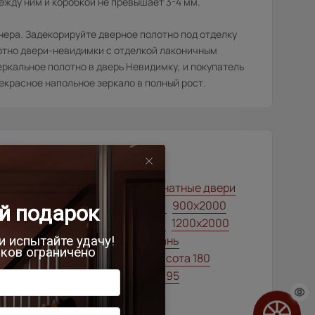
ежду ним и коробкой не превышает 3-4 мм.
нера. Задекорируйте дверное полотно под отделку
лотно двери-невидимки с отделкой лаконичным
ркальное полотно в дверь Невидимку, и покупатель
екрасное напольное зеркало в полный рост.
вери модерн
тильные современные межкомнатные двери
00x2000
700x1900
700x2000
900x2000
00х2500
700x2200
900x1900
1200x2000
елый ясень (nano-flex)
Шампань
крытые двери (невидимки)
Высота 180
00x2000
Высота 190
Высота 195
ысота 205
Высота 210
ежкомнатные двери экошпон