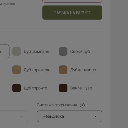
омплектов
ЗАЯВКА НА РАСЧЁТ
ь
Дуб шампань
Серый дуб
Дуб карамель
Дуб капучино
Дуб торонто
Венге Нуар
Система открывания
Невидимка