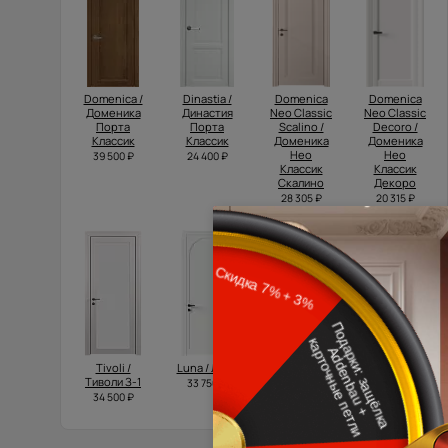
Domenica /
Dinastia /
Domenica
Domenica
Доменика
Династия
Neo Classic
Neo Classic
Порта
Порта
Scalino /
Decoro /
Классик
Классик
Доменика
Доменика
Нео
Нео
39 500 ₽
24 400 ₽
Классик
Классик
Скалино
Декоро
28 305 ₽
20 315 ₽
Tivoli /
Luna / Луна
Tivoli /
Tivoli /
Тиволи З-1
Тиволи А-1
Тиволи А-1
33 750 ₽
34 500 ₽
17 935 ₽
18 827 ₽