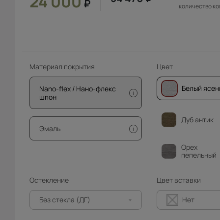
24 000
₽
количество к
Материал покрытия
Цвет
Белый ясен
Nano-flex / Нано-флекс
i
шпон
Дуб антик
Эмаль
i
Орех
пепельный
Остекление
Цвет вставки
Без стекла (ДГ)
Нет