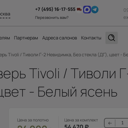
+7 (495) 16-17-555
0
сква
е
Перезвонить вам?
елям
Партнерам
Адреса салонов
Контакты
ь Tivoli / Тиволи Г-2 Невидимка, Без стекла (ДГ), цвет - 
рь Tivoli / Тиволи 
 цвет - Белый ясень
Цена за полотно
Цена за комплект
54 470
₽