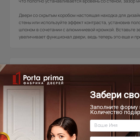
что полотно устанавливается вровень со стеной, зазор м
Двери со скрытым коробом настоящая находка для дизай
стены или используйте эффект контраста, установив по
шпоном в сочетании с алюминиевой кромкой. Вставьте зе
увеличивает функционал двери, ведь теперь это еще и пр
Товар относится к категориям:
Д
С
6
8
Б
С
4
В
М