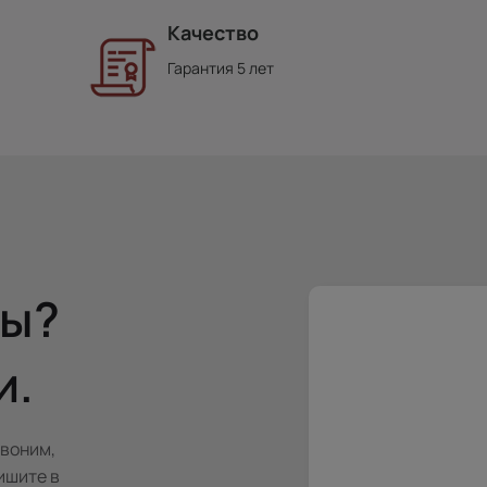
Качество
Гарантия 5 лет
сы?
и.
звоним,
ишите в