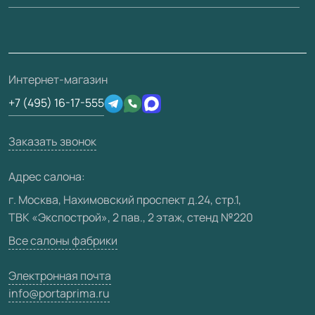
Вопрос-ответ
Монтаж
Накладки на дверь
Франшизам / дилерам
Контакты
Проекты
Ремонт дверей
Скачать материалы
О фабрике
Полезная информация
Подготовка проемов
3D-модели
Интернет-магазин
Сертификаты
Отзывы клиентов
+7 (495) 16-17-555
Производство
Техническая информация
Вакансии
Заказать звонок
Юридическая информация
Медиацентр
Адрес салона:
Видео
г. Москва, Нахимовский проспект д.24, стр.1,
ТВК «Экспострой», 2 пав., 2 этаж, стенд №220
Карта сайта
Все салоны фабрики
Электронная почта
info@portaprima.ru