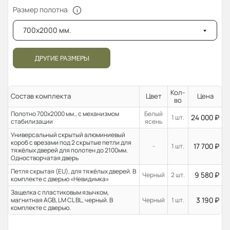
Размер полотна
700x2000 мм.
ДРУГИЕ РАЗМЕРЫ
Кол-
Состав комплекта
Цвет
Цена
во
Полотно 700x2000 мм., с механизмом
Белый
24 000
₽
1 шт.
стабилизации
ясень
Универсальный скрытый алюминиевый
короб с врезами под 2 скрытые петли для
17 700
₽
-
1 шт.
тяжёлых дверей для полотен до 2100мм.
Одностворчатая дверь
Петля скрытая (EU), для тяжёлых дверей. В
9 580
₽
Черный
2 шт.
комплекте с дверью «Невидимка»
Защелка с пластиковым язычком,
3 190
₽
магнитная AGB, LM CL BL, черный. В
Черный
1 шт.
комплекте с дверью.