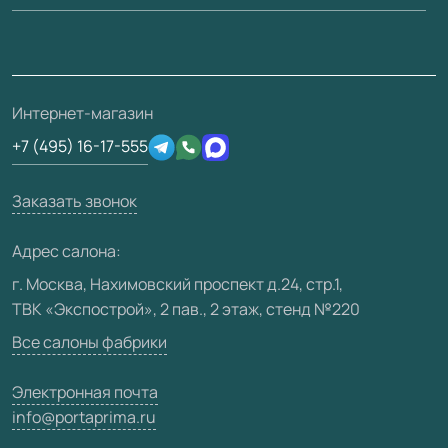
Вопрос-ответ
Монтаж
Накладки на дверь
Франшизам / дилерам
Контакты
Проекты
Ремонт дверей
Скачать материалы
О фабрике
Полезная информация
Подготовка проемов
3D-модели
Интернет-магазин
Сертификаты
Отзывы клиентов
+7 (495) 16-17-555
Производство
Техническая информация
Вакансии
Заказать звонок
Юридическая информация
Медиацентр
Адрес салона:
Видео
г. Москва, Нахимовский проспект д.24, стр.1,
ТВК «Экспострой», 2 пав., 2 этаж, стенд №220
Карта сайта
Все салоны фабрики
Электронная почта
info@portaprima.ru