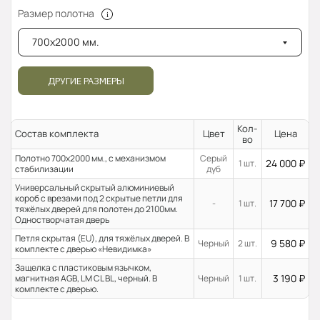
Размер полотна
700x2000 мм.
ДРУГИЕ РАЗМЕРЫ
Кол-
Состав комплекта
Цвет
Цена
во
Полотно 700x2000 мм., с механизмом
Серый
24 000
₽
1 шт.
стабилизации
дуб
Универсальный скрытый алюминиевый
короб с врезами под 2 скрытые петли для
17 700
₽
-
1 шт.
тяжёлых дверей для полотен до 2100мм.
Одностворчатая дверь
Петля скрытая (EU), для тяжёлых дверей. В
9 580
₽
Черный
2 шт.
комплекте с дверью «Невидимка»
Защелка с пластиковым язычком,
3 190
₽
магнитная AGB, LM CL BL, черный. В
Черный
1 шт.
комплекте с дверью.