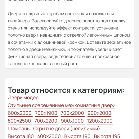
Двери со скрытым коробом настоящая находка для
дизайнера. Задекорируйте дверное полотно под отделку
стены или используйте эффект контраста, установив
полотно двери-невидимки с отделкой лаконичным шпоном
в сочетании с алюминиевой кромкой. Вставьте зеркальное
полотно в дверь Невидимку, и покупатель увеличивает
функционал двери, ведь теперь это еще и прекрасное
напольное зеркало в полный рост.
Товар относится к категориям:
Двери модерн
Стильные современные межкомнатные двери
600x2000
700x1900
700x2000
900x2000
800х2500
700x2200
900x1900
1200x2000
Шампань
Скрытые двери (невидимки)
Высота 180
400x2000
Высота 190
Высота 195