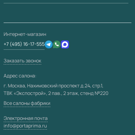
Вопрос-ответ
Монтаж
Накладки на дверь
Франшизам / дилерам
Контакты
Проекты
Ремонт дверей
Скачать материалы
О фабрике
Полезная информация
Подготовка проемов
3D-модели
Интернет-магазин
Сертификаты
Отзывы клиентов
+7 (495) 16-17-555
Производство
Техническая информация
Вакансии
Заказать звонок
Юридическая информация
Медиацентр
Адрес салона:
Видео
г. Москва, Нахимовский проспект д.24, стр.1,
ТВК «Экспострой», 2 пав., 2 этаж, стенд №220
Карта сайта
Все салоны фабрики
Электронная почта
info@portaprima.ru