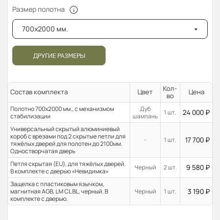
Размер полотна
700x2000 мм.
ДРУГИЕ РАЗМЕРЫ
Кол-
Состав комплекта
Цвет
Цена
во
Полотно 700x2000 мм., с механизмом
Дуб
24 000
₽
1 шт.
стабилизации
шампань
Универсальный скрытый алюминиевый
короб с врезами под 2 скрытые петли для
17 700
₽
-
1 шт.
тяжёлых дверей для полотен до 2100мм.
Одностворчатая дверь
Петля скрытая (EU), для тяжёлых дверей.
9 580
₽
Черный
2 шт.
В комплекте с дверью «Невидимка»
Защелка с пластиковым язычком,
3 190
₽
магнитная AGB, LM CL BL, черный. В
Черный
1 шт.
комплекте с дверью.