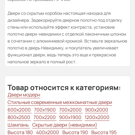
Двери со скрытым коробом настоящая находка для
дизайнера. Задекорируйте дверное полотно под отделку
стены или используйте эффект контраста, установив
полотно двери-невидимки с отделкой лаконичным шпоном
в сочетании с алюминиевой кромкой. Вставьте зеркальное
полотно в дверь Невидимку, и покупатель увеличивает
функционал двери, ведь теперь это еще и прекрасное
напольное зеркало в полный рост.
Товар относится к категориям:
Двери модерн
Стильные современные межкомнатные двери
600x2000
700x1900
700x2000
900x2000
800х2500
700x2200
900x1900
1200x2000
Шампань
Скрытые двери (невидимки)
Высота 180
400x2000
Высота 190
Высота 195