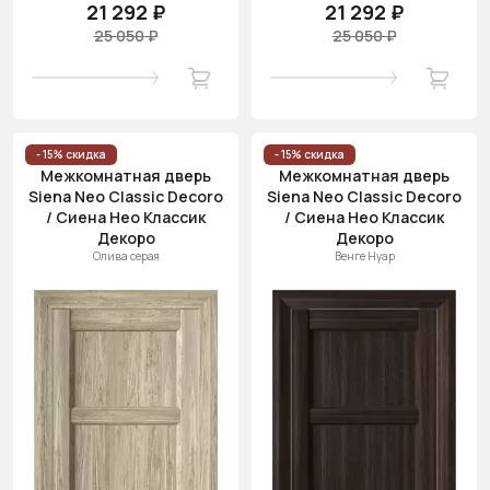
21 292 ₽
21 292 ₽
25 050 ₽
25 050 ₽
- 15% скидка
- 15% скидка
Межкомнатная дверь
Межкомнатная дверь
Siena Neo Classic Decoro
Siena Neo Classic Decoro
/ Сиена Нео Классик
/ Сиена Нео Классик
Декоро
Декоро
Олива серая
Венге Нуар