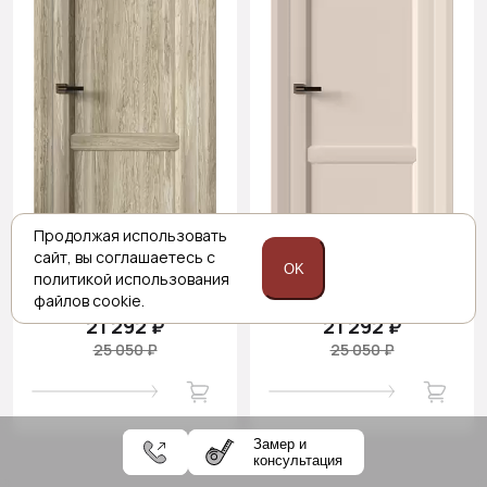
Продолжая использовать
сайт,
вы соглашаетесь с
OK
политикой
использования
Цена за полотно
Цена за полотно
файлов cookie.
21 292 ₽
21 292 ₽
25 050 ₽
25 050 ₽
Замер и
консультация