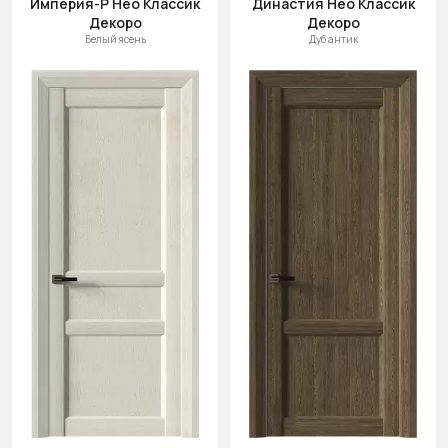
Империя-Р Нео Классик
Династия Нео Классик
Cначала
Декоро
Декоро
новинки
Белый ясень
Дуб антик
Cначала
скидки