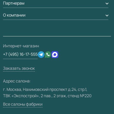
Партнерам
Вызов замерщика
Рейки, баффели, стеллажи
Гарантия
Доставка
О компании
Погонаж
Дизайнерам / архитекторам
Вопрос-ответ
Монтаж
Накладки на дверь
Франшизам / дилерам
Контакты
Проекты
Ремонт дверей
Скачать материалы
О фабрике
Полезная информация
Подготовка проемов
3D-модели
Интернет-магазин
Сертификаты
Отзывы клиентов
+7 (495) 16-17-555
Производство
Техническая информация
Вакансии
Заказать звонок
Юридическая информация
Медиацентр
Адрес салона:
Видео
г. Москва, Нахимовский проспект д.24, стр.1,
ТВК «Экспострой», 2 пав., 2 этаж, стенд №220
Карта сайта
Все салоны фабрики