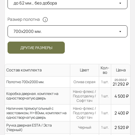
до 62 мм., без добора
Размер полотна
700x2000 мм.
ДРУГИЕ РАЗМЕРЫ
Кол-
Состав комплекта
Цвет
Цена
во
25 050
₽
Полотно 700x2000 мм.
Олива серая
1 шт.
21 292
₽
Нано-флекс /
Коробка дверная. комплект на
4 500
₽
Под отделку /
1 шт.
одностворчатую дверь
Софт тач
Наличник прямоугольный с
Нано-флекс /
2 400
₽
хвостовиком, H=80мм, комплект на
Под отделку /
1 шт.
одностворчатую дверь
Софт тач
Ручка дверная ESTA / Эста
2 520
₽
Черный
1 шт.
(Черный)