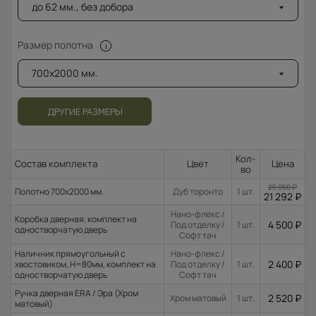
до 62 мм., без добора
Размер полотна
700x2000 мм.
ДРУГИЕ РАЗМЕРЫ
Кол-
Состав комплекта
Цвет
Цена
во
25 050
₽
Полотно 700x2000 мм.
Дуб торонто
1 шт.
21 292
₽
Нано-флекс /
Коробка дверная. комплект на
4 500
₽
Под отделку /
1 шт.
одностворчатую дверь
Софт тач
Наличник прямоугольный с
Нано-флекс /
2 400
₽
хвостовиком, H=80мм, комплект на
Под отделку /
1 шт.
одностворчатую дверь
Софт тач
Ручка дверная ERA / Эра (Хром
2 520
₽
Хром матовый
1 шт.
матовый)