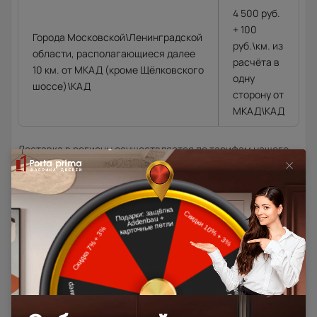
4 500 руб.
+ 100
Города Московской\Ленинградской
руб.\км. из
области, располагающиеся далее
расчёта в
10 км. от МКАД (кроме Щёлковского
одну
шоссе)\КАД
сторону от
МКАД\КАД
Доставка в регионы осуществляется по тарифам нашего
дилера в данном регионе или, при заказе через запрос с
сайта, отдельно рассчитывается менеджером интернет-
магазина.
Подробная информация о доставке
Товар относится к категориям:
500x1900
Межкомнатные двери 55х190 см