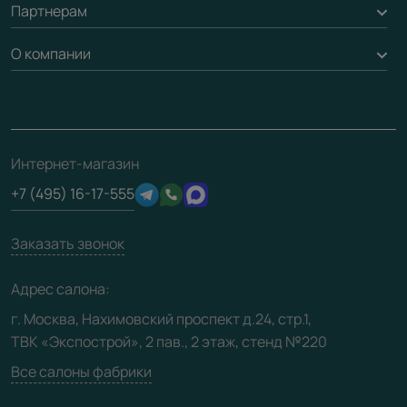
Партнерам
Вызов замерщика
Рейки, баффели, стеллажи
Гарантия
Доставка
О компании
Погонаж
Дизайнерам / архитекторам
Вопрос-ответ
Монтаж
Накладки на дверь
Франшизам / дилерам
Контакты
Проекты
Ремонт дверей
Скачать материалы
О фабрике
Полезная информация
Подготовка проемов
3D-модели
Интернет-магазин
Сертификаты
Отзывы клиентов
+7 (495) 16-17-555
Производство
Техническая информация
Вакансии
Заказать звонок
Юридическая информация
Медиацентр
Адрес салона:
Видео
г. Москва, Нахимовский проспект д.24, стр.1,
ТВК «Экспострой», 2 пав., 2 этаж, стенд №220
Карта сайта
Все салоны фабрики