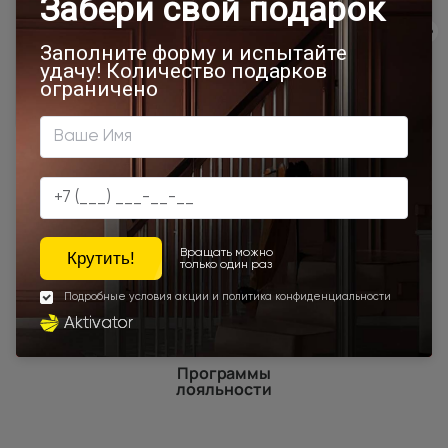
700x1900
900x2000
Двери Neo Classic Decoro
800x2000
900x2200
1000x2100
700x2200
900x1900
800x2100
700x2100
800x2200
900x2300
900x2400
1200x2000
Шампань
Высота 180
Высота 190
Высота 195
Наши преимущества
Программы
лояльности