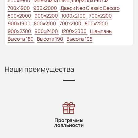
500x1900
Межкомнатные двери 55х190 см
700x1900
900x2000
Двери Neo Classic Decoro
800x2000
900x2200
1000x2100
700x2200
900x1900
800x2100
700x2100
800x2200
900x2300
900x2400
1200x2000
Шампань
Высота 180
Высота 190
Высота 195
Наши преимущества
Программы
лояльности