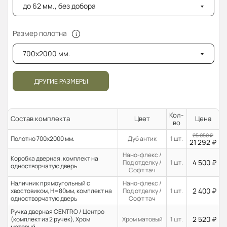
до 62 мм., без добора
Размер полотна
700x2000 мм.
ДРУГИЕ РАЗМЕРЫ
Кол-
Состав комплекта
Цвет
Цена
во
25 050
₽
Полотно 700x2000 мм.
Дуб антик
1 шт.
21 292
₽
Нано-флекс /
Коробка дверная. комплект на
4 500
₽
Под отделку /
1 шт.
одностворчатую дверь
Софт тач
Наличник прямоугольный с
Нано-флекс /
2 400
₽
хвостовиком, H=80мм, комплект на
Под отделку /
1 шт.
одностворчатую дверь
Софт тач
Ручка дверная CENTRO / Центро
2 520
₽
(комплект из 2 ручек), Хром
Хром матовый
1 шт.
матовый