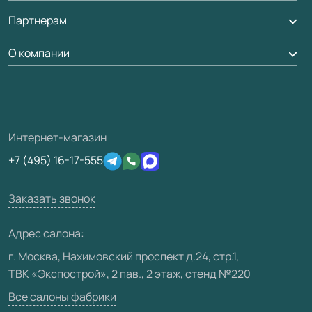
Обмен и возврат
Партнерам
Вызов замерщика
Рейки, баффели, стеллажи
Гарантия
Доставка
О компании
Погонаж
Дизайнерам / архитекторам
Вопрос-ответ
Монтаж
Накладки на дверь
Франшизам / дилерам
Контакты
Проекты
Ремонт дверей
Скачать материалы
О фабрике
Полезная информация
Подготовка проемов
3D-модели
Интернет-магазин
Сертификаты
Отзывы клиентов
+7 (495) 16-17-555
Производство
Техническая информация
Вакансии
Заказать звонок
Юридическая информация
Медиацентр
Адрес салона:
Видео
г. Москва, Нахимовский проспект д.24, стр.1,
ТВК «Экспострой», 2 пав., 2 этаж, стенд №220
Карта сайта
Все салоны фабрики