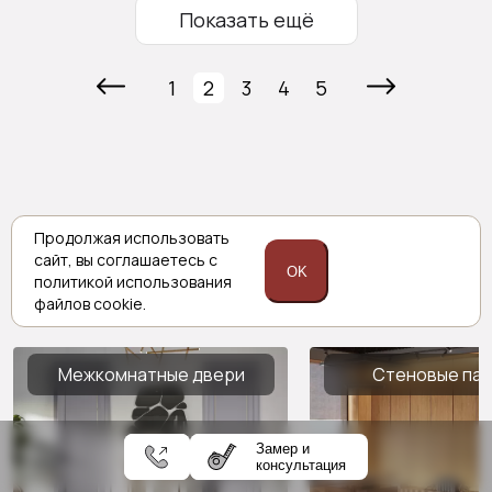
Показать ещё
1
2
3
4
5
Комплексные решения
Продолжая использовать
сайт,
вы соглашаетесь с
Porta prima
OK
политикой
использования
файлов cookie.
Межкомнатные двери
Стеновые па
Замер и
консультация