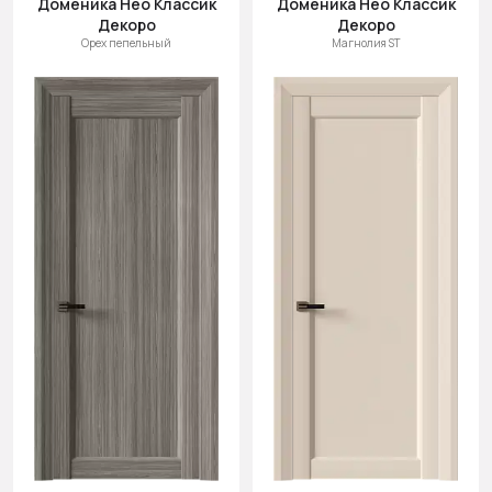
Доменика Нео Классик
Доменика Нео Классик
Cначала
Декоро
Декоро
новинки
Орех пепельный
Магнолия ST
Cначала
скидки