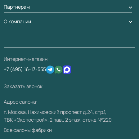
Обмен и возврат
Партнерам
Вызов замерщика
Рейки, баффели, стеллажи
Гарантия
Доставка
О компании
Погонаж
Дизайнерам / архитекторам
Вопрос-ответ
Монтаж
Накладки на дверь
Франшизам / дилерам
Контакты
Проекты
Ремонт дверей
Скачать материалы
О фабрике
Полезная информация
Подготовка проемов
3D-модели
Интернет-магазин
Сертификаты
Отзывы клиентов
+7 (495) 16-17-555
Производство
Техническая информация
Вакансии
Заказать звонок
Юридическая информация
Медиацентр
Адрес салона:
Видео
г. Москва, Нахимовский проспект д.24, стр.1,
ТВК «Экспострой», 2 пав., 2 этаж, стенд №220
Карта сайта
Все салоны фабрики