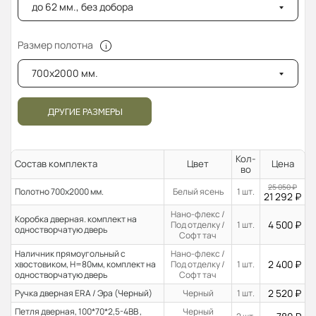
до 62 мм., без добора
Размер полотна
700x2000 мм.
ДРУГИЕ РАЗМЕРЫ
Кол-
Состав комплекта
Цвет
Цена
во
25 050
₽
Полотно 700x2000 мм.
Белый ясень
1 шт.
21 292
₽
Нано-флекс /
Коробка дверная. комплект на
4 500
₽
Под отделку /
1 шт.
одностворчатую дверь
Софт тач
Наличник прямоугольный с
Нано-флекс /
2 400
₽
хвостовиком, H=80мм, комплект на
Под отделку /
1 шт.
одностворчатую дверь
Софт тач
2 520
₽
Ручка дверная ERA / Эра (Черный)
Черный
1 шт.
Петля дверная, 100*70*2,5-4ВВ ,
Черный