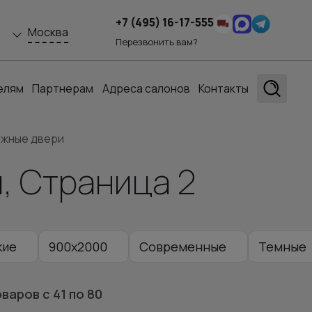
+7 (495) 16-17-555
Москва
Перезвонить вам?
елям
Партнерам
Адреса салонов
Контакты
ижные двери
, Страница 2
кие
900x2000
Современные
Темные
чневые
Бежевые
Для дачи
оваров
с 41
по 80