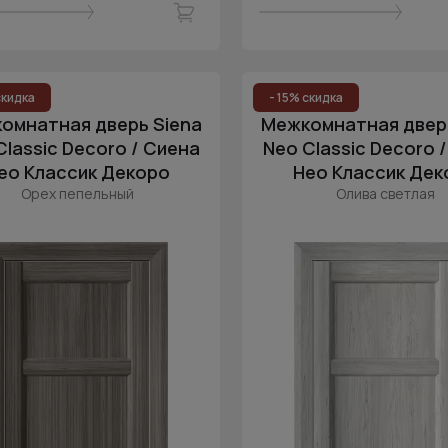
скидка
- 15% скидка
омнатная дверь Siena
Межкомнатная дверь
Classic Decoro / Сиена
Neo Classic Decoro 
ео Классик Декоро
Нео Классик Дек
Орех пепельный
Олива светлая