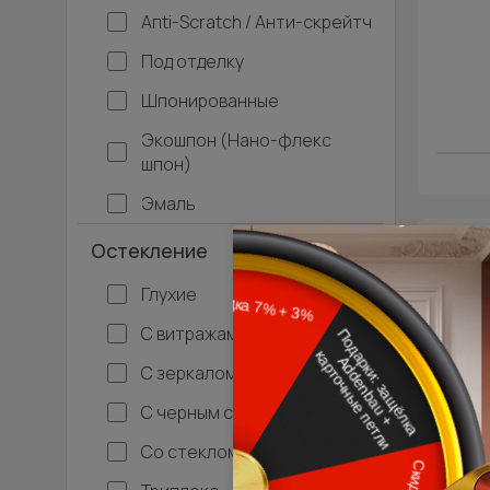
Апti-Sсrаtсh / Анти-скрейтч
Под отделку
Шпонированные
Экошпон (Нано-флекс
шпон)
Эмаль
Остекление
- 15% 
Межк
Глухие
Neo 
Н
С витражами
С зеркалом
С черным стеклом
Со стеклом