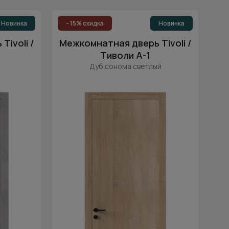
Популярные
Цена (возр.)
Новинка
- 15% скидка
Новинка
Цена (убыв.)
офт
ivoli /
Межкомнатная дверь Tivoli /
Cначала новинки
Тиволи А-1
ие
Дуб сонома светлый
Cначала скидки
ета