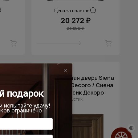
Цена за полотно
20 272 ₽
23 850 ₽
- 15% скидка
 Siena
Межкомнатная дверь Siena
/ Сиена
Neo Classic Decoro / Сиена
оро
Нео Классик Декоро
Рустик