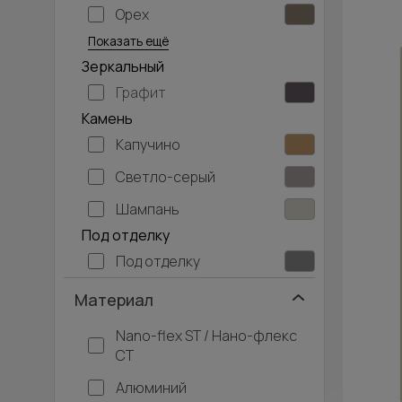
Орех
Серый дуб
Показать ещё
Зеркальный
Графит
Камень
Капучино
Светло-серый
Шампань
Под отделку
Под отделку
Материал
Nano-flex ST / Нано-флекс
СТ
Алюминий