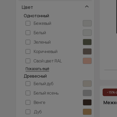
Цвет
Однотонный
Бежевый
Белый
Зеленый
Коричневый
Свой цвет RAL
Серебристый
Серый
Темно-серый
Хаки
Черный
Показать ещё
Древесный
Белый дуб
Белый ясень
- 15% 
Межко
Венге
Дуб