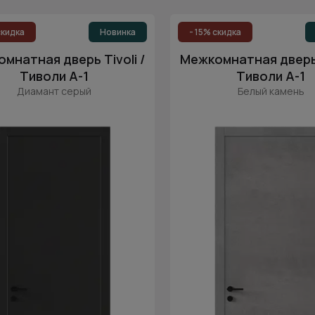
ижные двери в гостиную
скидка
Новинка
- 15% скидка
иниевые раздвижные межкомнатные двери
Л
мнатная дверь Tivoli /
Межкомнатная дверь T
Тиволи А-1
Тиволи А-1
еклом
Скрытого монтажа
Телескопическ
Диамант серый
Белый камень
еклом
Для кладовки
Трехстворчатые
етные
Для кухни
Классические
Белые
рдеробную
С зеркалом
Для ванной и туал
створчатые
Двустворчатые