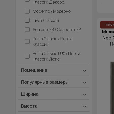
Классик Декоро
Moderno / Модерно
Tivoli / Тиволи
- 15% 
Sorrento-R / Сорренто-Р
Межк
Neo 
Porta Classic / Порта
Н
Классик
Porta Classic LUX / Порта
Классик Люкс
Помещение
Ванная и туалет
Популярные размеры
Гардеробная
600х2000
Ширина
Гостинная
700х2000
Ширина 40 см
Высота
Дача
900х2000
Ширина 45 см