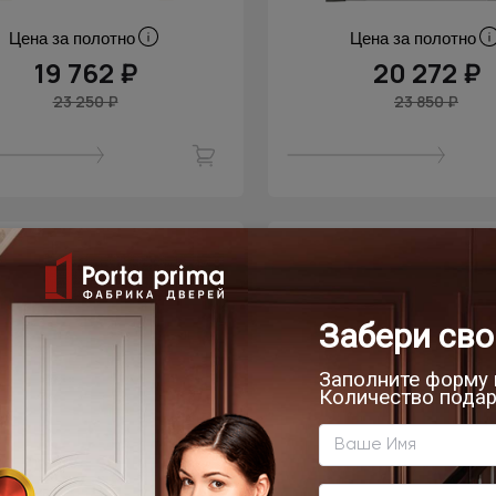
Цена за полотно
Цена за полотно
19 762 ₽
20 272 ₽
23 250 ₽
23 850 ₽
скидка
- 15% скидка
омнатная дверь Siena
Межкомнатная дверь
Classic Decoro / Сиена
Neo Classic Decoro 
ео Классик Декоро
Нео Классик Дек
Тёмный серый ST
Серый дуб