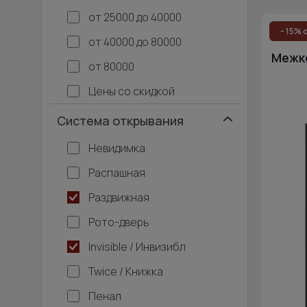
Раздв
от 25000 до 40000
- 15% 
от 40000 до 80000
Алюм
Межко
от 80000
Со ст
Цены со скидкой
Система открывания
Со ст
Невидимка
Касс
Распашная
Раздвижная
В га
Рото-дверь
Одно
Invisible / Инвизибл
Twice / Книжка
Пенал