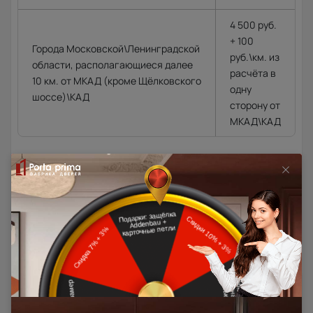
4 500 руб.
+ 100
Города Московской\Ленинградской
руб.\км. из
области, располагающиеся далее
расчёта в
10 км. от МКАД (кроме Щёлковского
одну
шоссе)\КАД
сторону от
МКАД\КАД
Доставка в регионы осуществляется по тарифам нашего
дилера в данном регионе или, при заказе через запрос с
сайта, отдельно рассчитывается менеджером интернет-
магазина.
Подробная информация о доставке
Товар относится к категориям: