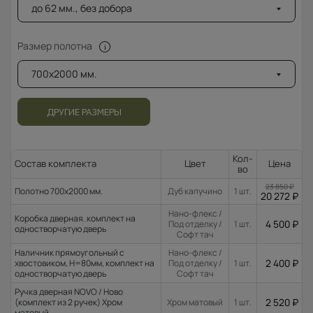
до 62 мм., без добора
Размер полотна
700x2000 мм.
ДРУГИЕ РАЗМЕРЫ
Кол-
Состав комплекта
Цвет
Цена
во
23 850
₽
Полотно 700x2000 мм.
Дуб капучино
1 шт.
20 272
₽
Нано-флекс /
Коробка дверная. комплект на
4 500
₽
Под отделку /
1 шт.
одностворчатую дверь
Софт тач
Наличник прямоугольный с
Нано-флекс /
2 400
₽
хвостовиком, H=80мм, комплект на
Под отделку /
1 шт.
одностворчатую дверь
Софт тач
Ручка дверная NOVO / Ново
2 520
₽
(комплект из 2 ручек) Хром
Хром матовый
1 шт.
матовый