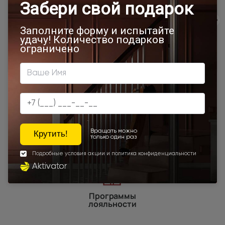
500x1900
Межкомнатные двери 55х190 см
700x1900
900x2000
Двери Neo Classic Decoro
800x2000
900x2200
1000x2100
700x2200
900x1900
800x2100
700x2100
800x2200
900x2300
900x2400
1200x2000
Шампань
Высота 180
Высота 190
Высота 195
Наши преимущества
Программы
лояльности