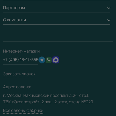
Обмен и возврат
Партнерам
Вызов замерщика
Рейки, баффели, стеллажи
Гарантия
Доставка
О компании
Погонаж
Дизайнерам / архитекторам
Вопрос-ответ
Монтаж
Накладки на дверь
Франшизам / дилерам
Контакты
Проекты
Ремонт дверей
Скачать материалы
О фабрике
Полезная информация
Подготовка проемов
3D-модели
Интернет-магазин
Сертификаты
Отзывы клиентов
+7 (495) 16-17-555
Производство
Техническая информация
Вакансии
Заказать звонок
Юридическая информация
Медиацентр
Адрес салона:
Видео
г. Москва, Нахимовский проспект д.24, стр.1,
ТВК «Экспострой», 2 пав., 2 этаж, стенд №220
Карта сайта
Все салоны фабрики