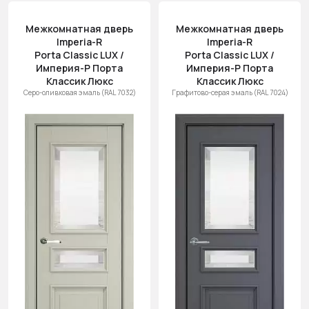
Цена
Межкомнатная дверь
Межкомнатная дверь
(возр.)
Imperia-R
Imperia-R
Цена (убыв.)
Porta Classic LUX /
Porta Classic LUX /
Империя-Р Порта
Империя-Р Порта
Cначала
Классик Люкс
Классик Люкс
новинки
Серо-оливковая эмаль (RAL 7032)
Графитово-серая эмаль (RAL 7024)
Cначала
скидки