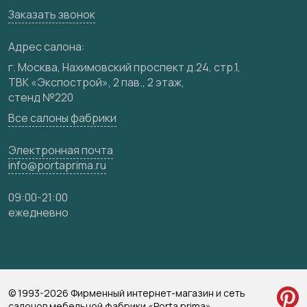
Заказать звонок
Медиацентр
Видео
Адрес салона:
Карта сайта
г. Москва, Нахимовский проспект д.24, стр.1,
ТВК «Экспострой», 2 пав., 2 этаж,
стенд №220
Все салоны фабрики
Электронная почта
info@portaprima.ru
09:00-21:00
ежедневно
© 1993-2026 Фирменный интернет-магазин и сеть
салонов мебельной фабрики «Porta prima»