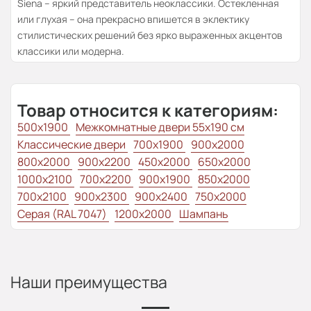
Siena – яркий представитель неоклассики. Остекленная
или глухая – она прекрасно впишется в эклектику
стилистических решений без ярко выраженных акцентов
классики или модерна.
Товар относится к категориям:
500x1900
Межкомнатные двери 55х190 см
Классические двери
700x1900
900x2000
800x2000
900x2200
450x2000
650x2000
1000x2100
700x2200
900x1900
850x2000
700x2100
900x2300
900x2400
750x2000
Серая (RAL 7047)
1200x2000
Шампань
Наши преимущества