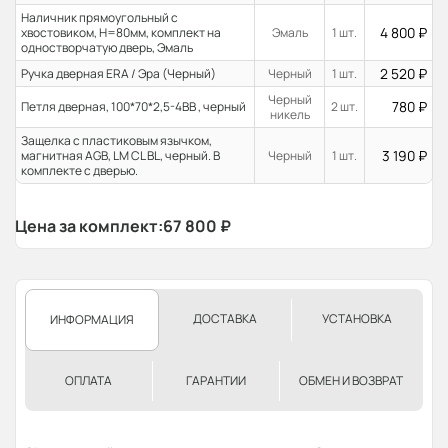
Наличник прямоугольный с
4 800
₽
хвостовиком, H=80мм, комплект на
Эмаль
1 шт.
одностворчатую дверь, Эмаль
2 520
₽
Ручка дверная ERA / Эра (Черный)
Черный
1 шт.
Черный
780
₽
Петля дверная, 100*70*2,5-4ВВ , черный
2 шт.
никель
Защелка с пластиковым язычком,
3 190
₽
магнитная AGB, LM CL BL, черный. В
Черный
1 шт.
комплекте с дверью.
Цена за комплект:
67 800
₽
ДОСТАВКА
УСТАНОВКА
ИНФОРМАЦИЯ
ОПЛАТА
ГАРАНТИИ
ОБМЕН И ВОЗВРАТ