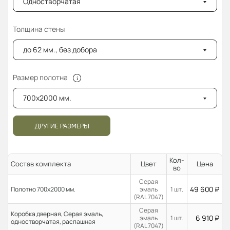
Одностворчатая
Толщина стены
до 62 мм., без добора
Размер полотна
700x2000 мм.
ДРУГИЕ РАЗМЕРЫ
Кол-
Состав комплекта
Цвет
Цена
во
Серая
49 600
₽
Полотно 700x2000 мм.
эмаль
1 шт.
(RAL 7047)
Серая
Коробка дверная, Серая эмаль,
6 910
₽
эмаль
1 шт.
одностворчатая, распашная
(RAL 7047)