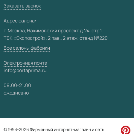
Вакансии
Заказать звонок
Юридическая информация
Медиацентр
Адрес салона:
Видео
г. Москва, Нахимовский проспект д.24, стр.1,
ТВК «Экспострой», 2 пав., 2 этаж, стенд №220
Карта сайта
Все салоны фабрики
Электронная почта
info@portaprima.ru
09:00-21:00
ежедневно
© 1993-2026 Фирменный интернет-магазин и сеть