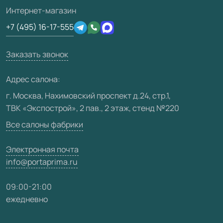
Подготовка проемов
3D-модели
Интернет-магазин
Сертификаты
Отзывы клиентов
+7 (495) 16-17-555
Производство
Техническая информация
Вакансии
Заказать звонок
Юридическая информация
Медиацентр
Адрес салона:
Видео
г. Москва, Нахимовский проспект д.24, стр.1,
ТВК «Экспострой», 2 пав., 2 этаж, стенд №220
Карта сайта
Все салоны фабрики
Электронная почта
info@portaprima.ru
09:00-21:00
ежедневно