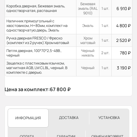
Бежевая
Коробка дверная, Бежевая эмаль,
6 910
₽
эмаль (RAL
1 шт.
одностворчатая, распашная
9010)
Наличник прямоугольный с
4 800
₽
хвостовиком, H=80мм, комплект на
Эмаль
1 шт.
одностворчатую дверь, Эмаль
Ручка дверная FRESCO / Фреско
Хром
2 520
₽
1 шт.
(комплект из 2 ручек) Хром матовый
матовый
Петля дверная, 100*70*2,5-4ВВ ,
Черный
780
₽
2 шт.
черный
никель
Защелка с пластиковым язычком,
3 190
₽
магнитная AGB, LM CL BL, черный. В
Черный
1 шт.
комплекте с дверью.
Цена за комплект:
67 800
₽
ДОСТАВКА
УСТАНОВКА
ИНФОРМАЦИЯ
ОПЛАТА
ГАРАНТИИ
ОБМЕН И ВОЗВРАТ