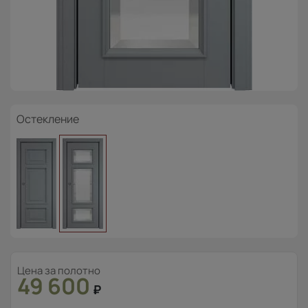
Остекление
Цена за полотно
49 600
₽