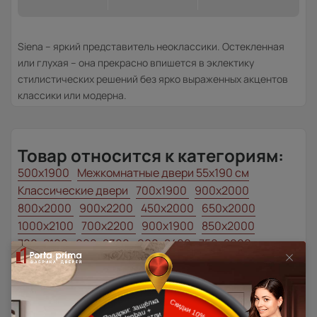
Siena – яркий представитель неоклассики. Остекленная
или глухая – она прекрасно впишется в эклектику
стилистических решений без ярко выраженных акцентов
классики или модерна.
Товар относится к категориям:
500x1900
Межкомнатные двери 55х190 см
Классические двери
700x1900
900x2000
800x2000
900x2200
450x2000
650x2000
1000x2100
700x2200
900x1900
850x2000
700x2100
900x2300
900x2400
750x2000
1200x2000
Шампань
Высота 180