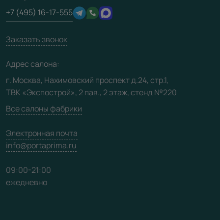
Отзывы клиентов
+7 (495) 16-17-555
Производство
Техническая информация
Вакансии
Заказать звонок
Юридическая информация
Медиацентр
Адрес салона:
Видео
г. Москва, Нахимовский проспект д.24, стр.1,
ТВК «Экспострой», 2 пав., 2 этаж, стенд №220
Карта сайта
Все салоны фабрики
Электронная почта
info@portaprima.ru
09:00-21:00
ежедневно