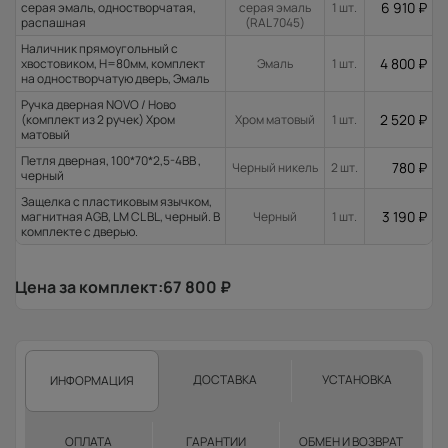
6 910
₽
серая эмаль, одностворчатая,
серая эмаль
1 шт.
распашная
(RAL 7045)
Наличник прямоугольный с
4 800
₽
хвостовиком, H=80мм, комплект
Эмаль
1 шт.
на одностворчатую дверь, Эмаль
Ручка дверная NOVO / Ново
2 520
₽
(комплект из 2 ручек) Хром
Хром матовый
1 шт.
матовый
Петля дверная, 100*70*2,5-4ВВ ,
780
₽
Черный никель
2 шт.
черный
Защелка с пластиковым язычком,
3 190
₽
магнитная AGB, LM CL BL, черный. В
Черный
1 шт.
комплекте с дверью.
Цена за комплект:
67 800
₽
ДОСТАВКА
УСТАНОВКА
ИНФОРМАЦИЯ
ОПЛАТА
ГАРАНТИИ
ОБМЕН И ВОЗВРАТ