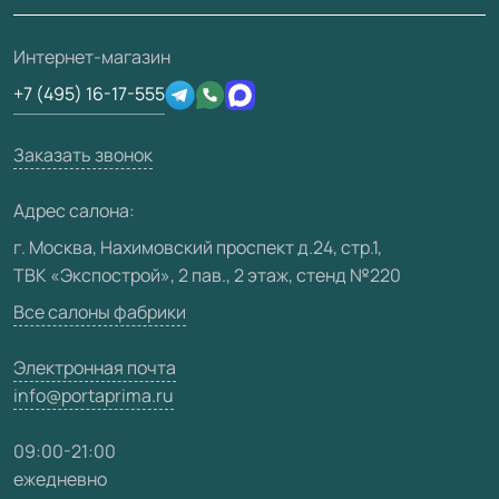
Ремонт дверей
Скачать материалы
О фабрике
Полезная информация
Подготовка проемов
3D-модели
Интернет-магазин
Сертификаты
Отзывы клиентов
+7 (495) 16-17-555
Производство
Техническая информация
Вакансии
Заказать звонок
Юридическая информация
Медиацентр
Адрес салона:
Видео
г. Москва, Нахимовский проспект д.24, стр.1,
ТВК «Экспострой», 2 пав., 2 этаж, стенд №220
Карта сайта
Все салоны фабрики
Электронная почта
info@portaprima.ru
09:00-21:00
ежедневно