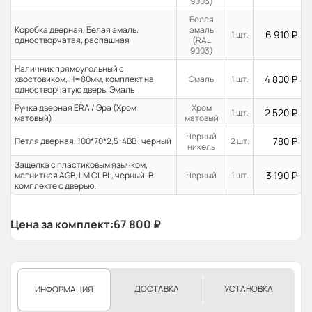
9003)
Белая
Коробка дверная, Белая эмаль,
эмаль
6 910
₽
1 шт.
одностворчатая, распашная
(RAL
9003)
Наличник прямоугольный с
4 800
₽
хвостовиком, H=80мм, комплект на
Эмаль
1 шт.
одностворчатую дверь, Эмаль
Ручка дверная ERA / Эра (Хром
Хром
2 520
₽
1 шт.
матовый)
матовый
Черный
780
₽
Петля дверная, 100*70*2,5-4ВВ , черный
2 шт.
никель
Защелка с пластиковым язычком,
3 190
₽
магнитная AGB, LM CL BL, черный. В
Черный
1 шт.
комплекте с дверью.
Цена за комплект:
67 800
₽
ДОСТАВКА
УСТАНОВКА
ИНФОРМАЦИЯ