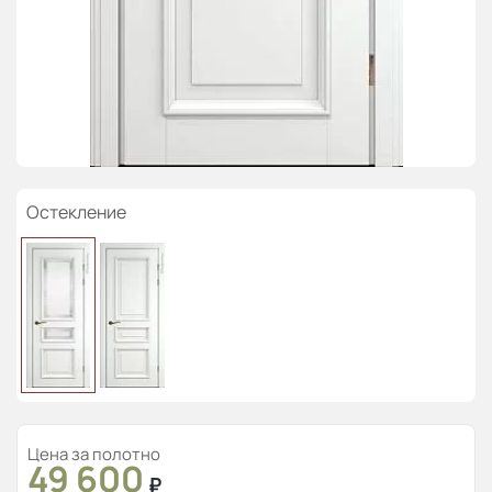
Остекление
Цена за полотно
49 600
₽