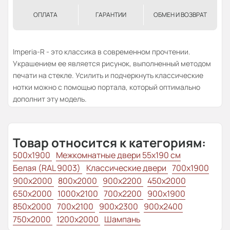
ОПЛАТА
ГАРАНТИИ
ОБМЕН И ВОЗВРАТ
Imperia-R - это классика в современном прочтении.
Украшением ее является рисунок, выполненный методом
печати на стекле. Усилить и подчеркнуть классические
нотки можно с помощью портала, который оптимально
дополнит эту модель.
Товар относится к категориям:
500x1900
Межкомнатные двери 55х190 см
Белая (RAL 9003)
Классические двери
700x1900
900x2000
800x2000
900x2200
450x2000
650x2000
1000x2100
700x2200
900x1900
850x2000
700x2100
900x2300
900x2400
750x2000
1200x2000
Шампань