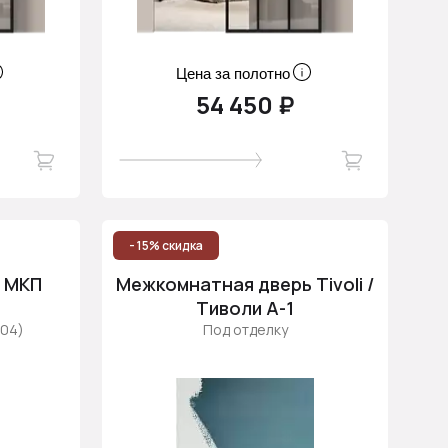
Цена за полотно
54 450 ₽
- 15% скидка
 МКП
Межкомнатная дверь Tivoli /
Тиволи А-1
004)
Под отделку