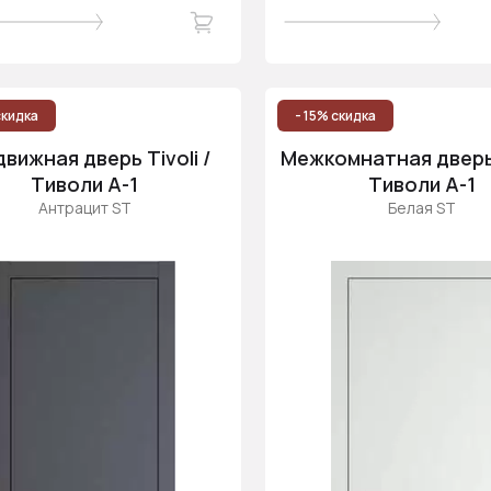
скидка
- 15% скидка
вижная дверь Tivoli /
Межкомнатная дверь T
Тиволи А-1
Тиволи А-1
Антрацит ST
Белая ST