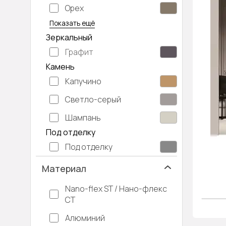
Орех
Серый дуб
Показать ещё
Зеркальный
Графит
Камень
Капучино
Светло-серый
Шампань
Под отделку
Под отделку
Материал
Nano-flex ST / Нано-флекс
СТ
Алюминий