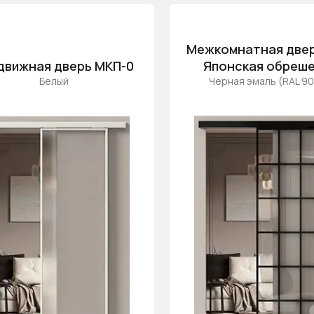
Межкомнатная две
движная дверь МКП-0
Японская обреш
Белый
Черная эмаль (RAL 9