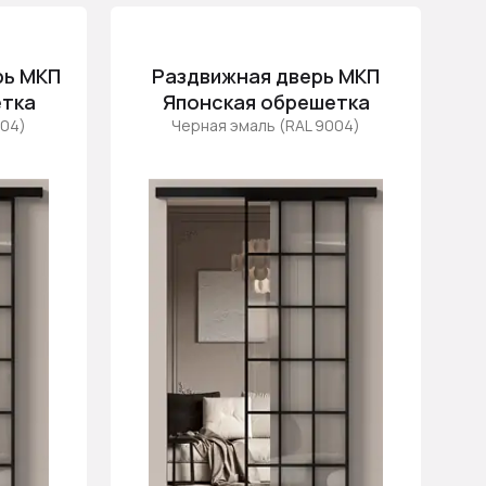
рь МКП
Раздвижная дверь МКП
етка
Японская обрешетка
004)
Черная эмаль (RAL 9004)