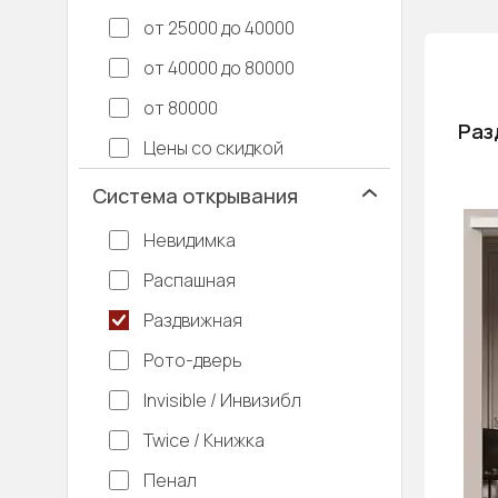
от 25000 до 40000
Скры
от 40000 до 80000
Трех
от 80000
Раз
Цены со скидкой
В га
Система открывания
Одно
Невидимка
Распашная
Раздвижная
Рото-дверь
Invisible / Инвизибл
Twice / Книжка
Пенал