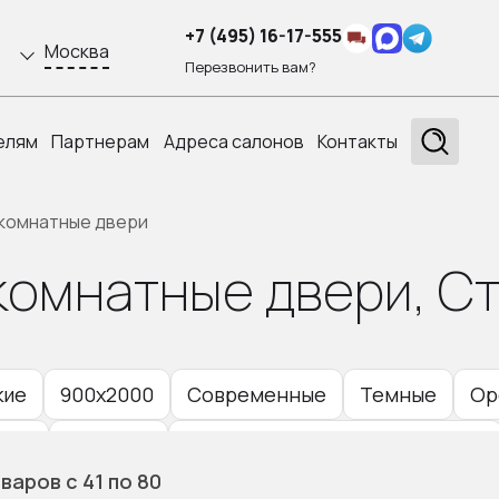
+7 (495) 16-17-555
Москва
Перезвонить вам?
елям
Партнерам
Адреса салонов
Контакты
комнатные двери
омнатные двери, Ст
кие
900x2000
Современные
Темные
Ор
вые
Для дачи
Раздвижные двери в гостиную
оваров
с 41
по 80
иниевые раздвижные межкомнатные двери
Лоф