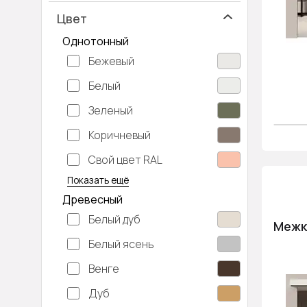
Цвет
Однотонный
Бежевый
Белый
Зеленый
Коричневый
Свой цвет RAL
Серебристый
Серый
Темно-серый
Хаки
Черный
Показать ещё
Древесный
Белый дуб
Межк
Белый ясень
Венге
Дуб