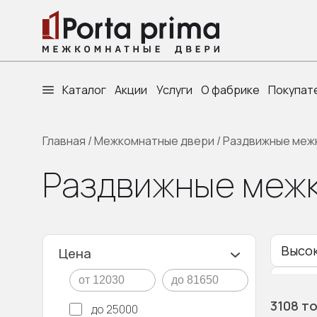
Каталог
Акции
Услуги
О фабрике
Покупат
Главная
/
Межкомнатные двери
/
Раздвижные меж
Раздвижные межк
Высо
Цена
Беже
3108 т
до 25000
Алюм