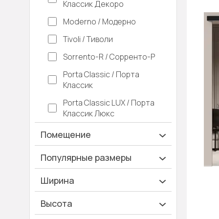
Классик Декоро
Moderno / Модерно
Tivoli / Тиволи
Sorrento-R / Сорренто-Р
Porta Classic / Порта
Классик
Porta Classic LUX / Порта
Классик Люкс
Помещение
Ванная и туалет
Популярные размеры
Гардеробная
600х2000
Ширина
Гостинная
700х2000
Ширина 40 см
Высота
Дача
900х2000
Ширина 45 см