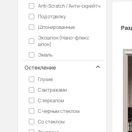
Апti-Sсrаtсh / Анти-скрейтч
Под отделку
Шпонированные
Раз
Экошпон (Нано-флекс
шпон)
Эмаль
Остекление
Глухие
С витражами
С зеркалом
С черным стеклом
Со стеклом