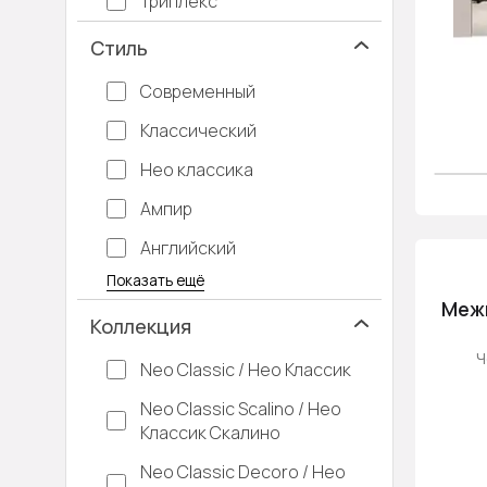
Триплекс
Стиль
Современный
Классический
Нео классика
Ампир
Английский
Багетные
Барокко
Кантри
Крашенные
Лофт
Модерн
Под старину
Прованс
Скандинавский
Современная классика
Хай-тек
Показать ещё
Меж
Коллекция
Ч
Neo Classic / Нео Классик
Neo Classic Scalino / Нео
Классик Скалино
Neo Classic Decoro / Нео