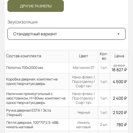
ДРУГИЕ РАЗМЕРЫ
Звукоизоляция
Стандартный вариант
Кол-
Состав комплекта
Цвет
Цена
во
22 150
₽
Полотно 700x2000 мм.
Магнолия ST
1 шт.
18 827
₽
Нано-флекс /
Коробка дверная. комплект на
4 500
₽
Под отделку /
1 шт.
одностворчатую дверь
Софт тач
Наличник прямоугольный с
Нано-флекс /
2 400
₽
хвостовиком, H=80мм, комплект на
Под отделку /
1 шт.
одностворчатую дверь
Софт тач
Ручка дверная ESTA / Эста
2 520
₽
Черный
1 шт.
(Черный)
Петля дверная, 100*70*2,5-4ВВ ,
Никель
780
₽
2 шт.
никель матовый
матовый