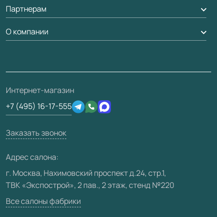
Обмен и возврат
Партнерам
Вызов замерщика
Рейки, баффели, стеллажи
Гарантия
Доставка
О компании
Погонаж
Дизайнерам / архитекторам
Вопрос-ответ
Монтаж
Накладки на дверь
Франшизам / дилерам
Контакты
Проекты
Ремонт дверей
Скачать материалы
О фабрике
Полезная информация
Подготовка проемов
3D-модели
Интернет-магазин
Сертификаты
Отзывы клиентов
+7 (495) 16-17-555
Производство
Техническая информация
Вакансии
Заказать звонок
Юридическая информация
Медиацентр
Адрес салона:
Видео
г. Москва, Нахимовский проспект д.24, стр.1,
ТВК «Экспострой», 2 пав., 2 этаж, стенд №220
Карта сайта
Все салоны фабрики