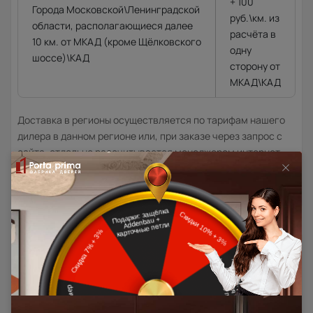
+ 100
Города Московской\Ленинградской
руб.\км. из
области, располагающиеся далее
расчёта в
10 км. от МКАД (кроме Щёлковского
одну
шоссе)\КАД
сторону от
МКАД\КАД
Доставка в регионы осуществляется по тарифам нашего
дилера в данном регионе или, при заказе через запрос с
сайта, отдельно рассчитывается менеджером интернет-
магазина.
Подробная информация о доставке
Товар относится к категориям:
500x1900
Межкомнатные двери 55х190 см
Двери модерн
Стильные современные межкомнатные двери