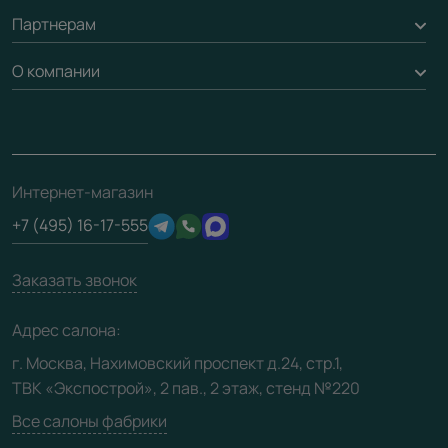
Обмен и возврат
Партнерам
Вызов замерщика
Рейки, баффели, стеллажи
Гарантия
Доставка
О компании
Погонаж
Дизайнерам / архитекторам
Вопрос-ответ
Монтаж
Накладки на дверь
Франшизам / дилерам
Контакты
Проекты
Ремонт дверей
Скачать материалы
О фабрике
Полезная информация
Подготовка проемов
3D-модели
Интернет-магазин
Сертификаты
Отзывы клиентов
+7 (495) 16-17-555
Производство
Техническая информация
Вакансии
Заказать звонок
Юридическая информация
Медиацентр
Адрес салона:
Видео
г. Москва, Нахимовский проспект д.24, стр.1,
ТВК «Экспострой», 2 пав., 2 этаж, стенд №220
Карта сайта
Все салоны фабрики