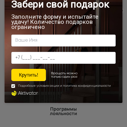
600x2000
700x1900
700x2000
900x2000
800х1950
800x2000
900x2200
600x1950
1000x2100
800x2400
700x2200
Двери межкомнатные 1000х2000 мм
900x1900
800x2100
800x2200
900x2300
Наши преимущества
Программы
лояльности