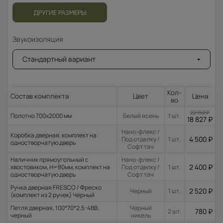
ДРУГИЕ РАЗМЕРЫ
Звукоизоляция
Стандартный вариант
Кол-
Состав комплекта
Цвет
Цена
во
22 150
₽
Полотно 700x2000 мм.
Белый ясень
1 шт.
18 827
₽
Нано-флекс /
Коробка дверная. комплект на
4 500
₽
Под отделку /
1 шт.
одностворчатую дверь
Софт тач
Наличник прямоугольный с
Нано-флекс /
2 400
₽
хвостовиком, H=80мм, комплект на
Под отделку /
1 шт.
одностворчатую дверь
Софт тач
Ручка дверная FRESCO / Фреско
2 520
₽
Черный
1 шт.
(комплект из 2 ручек) Черный
Петля дверная, 100*70*2,5-4ВВ ,
Черный
780
₽
2 шт.
черный
никель