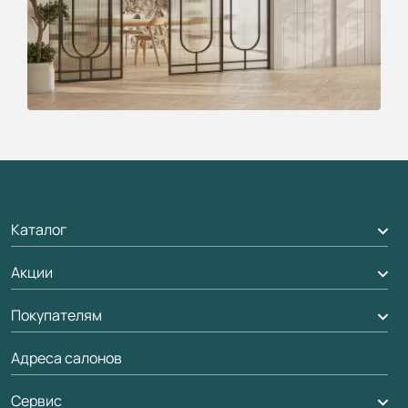
Каталог
Акции
Межкомнатные двери
Подбор двери
Покупателям
Акции компании
Межкомнатные перегородки
Адреса салонов
Доставка
Алюминиевые двери
Оплата
Сервис