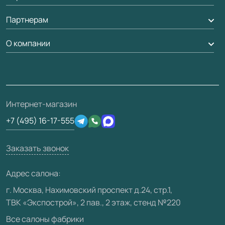
Стеновые панели
Обмен и возврат
Партнерам
Вызов замерщика
Рейки, баффели, стеллажи
Гарантия
Доставка
О компании
Погонаж
Дизайнерам / архитекторам
Вопрос-ответ
Монтаж
Накладки на дверь
Франшизам / дилерам
Контакты
Проекты
Ремонт дверей
Скачать материалы
О фабрике
Полезная информация
Подготовка проемов
3D-модели
Интернет-магазин
Сертификаты
Отзывы клиентов
+7 (495) 16-17-555
Производство
Техническая информация
Вакансии
Заказать звонок
Юридическая информация
Медиацентр
Адрес салона:
Видео
г. Москва, Нахимовский проспект д.24, стр.1,
ТВК «Экспострой», 2 пав., 2 этаж, стенд №220
Карта сайта
Все салоны фабрики