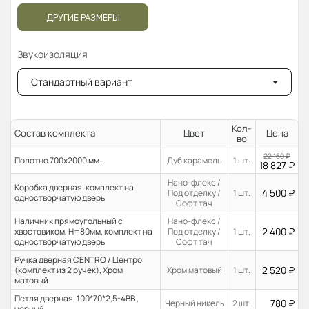
ДРУГИЕ РАЗМЕРЫ
Звукоизоляция
Стандартный вариант
Кол-
Состав комплекта
Цвет
Цена
во
22 150
₽
Полотно 700x2000 мм.
Дуб карамель
1 шт.
18 827
₽
Нано-флекс /
Коробка дверная. комплект на
4 500
₽
Под отделку /
1 шт.
одностворчатую дверь
Софт тач
Наличник прямоугольный с
Нано-флекс /
2 400
₽
хвостовиком, H=80мм, комплект на
Под отделку /
1 шт.
одностворчатую дверь
Софт тач
Ручка дверная CENTRO / Центро
2 520
₽
(комплект из 2 ручек), Хром
Хром матовый
1 шт.
матовый
Петля дверная, 100*70*2,5-4ВВ ,
780
₽
Черный никель
2 шт.
черный