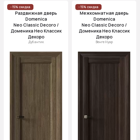
Цена (возр.)
- 15% скидка
- 15% скидка
Раздвижная дверь
Межкомнатная дверь
Цена (убыв.)
Domenica
Domenica
Neo Classic Decoro /
Neo Classic Decoro /
Cначала
Доменика Нео Классик
Доменика Нео Классик
новинки
Декоро
Декоро
Cначала
Дуб антик
Венге Нуар
скидки