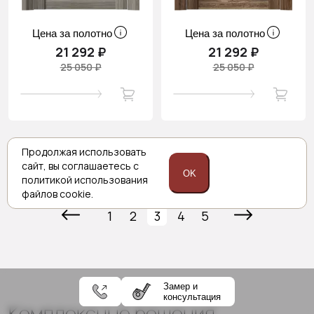
Цена за полотно
Цена за полотно
21 292 ₽
21 292 ₽
25 050 ₽
25 050 ₽
Продолжая использовать
сайт,
вы соглашаетесь с
Показать ещё
OK
политикой
использования
файлов cookie.
1
2
3
4
5
Замер и
консультация
Комплексные решения