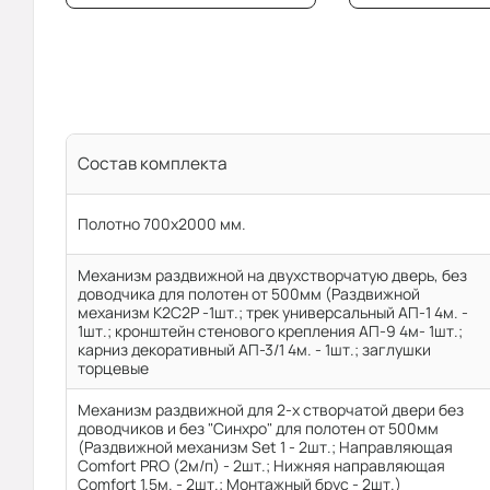
Состав комплекта
Полотно 700x2000 мм.
Механизм раздвижной на двухстворчатую дверь, без
доводчика для полотен от 500мм (Раздвижной
механизм К2С2Р -1шт.; трек универсальный АП-1 4м. -
1шт.; кронштейн стенового крепления АП-9 4м- 1шт.;
карниз декоративный АП-3/1 4м. - 1шт.; заглушки
торцевые
Механизм раздвижной для 2-х створчатой двери без
доводчиков и без "Синхро" для полотен от 500мм
(Раздвижной механизм Set 1 - 2шт.; Направляющая
Comfort PRO (2м/п) - 2шт.; Нижняя направляющая
Comfort 1.5м. - 2шт.; Монтажный брус - 2шт.)