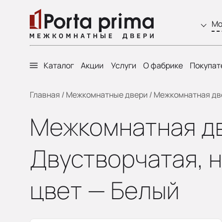
Мо
Каталог
Акции
Услуги
О фабрике
Покупат
Главная
/
Межкомнатные двери
/
Межкомнатная две
Межкомнатная д
Двустворчатая, н
цвет — Белый