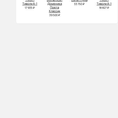
Тиволи А-1
Доменика
Тиволи А-1
33 750 ₽
Порта
17 935 ₽
18 827 ₽
Классик
39 500 ₽