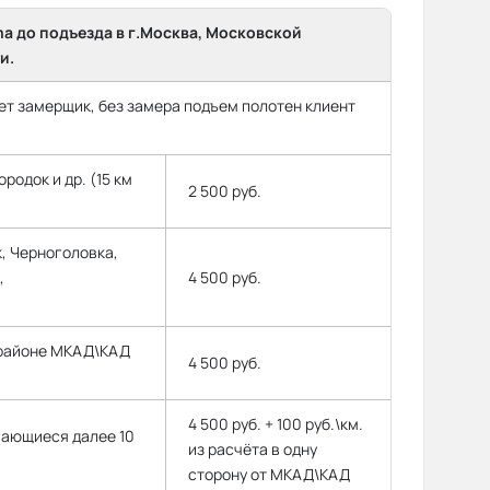
ma до подъезда в г.Москва, Московской
и.
т замерщик, без замера подъем полотен клиент
родок и др. (15 км
2 500 руб.
, Черноголовка,
,
4 500 руб.
 районе МКАД\КАД
4 500 руб.
4 500 руб. + 100 руб.\км.
гающиеся далее 10
из расчёта в одну
сторону от МКАД\КАД