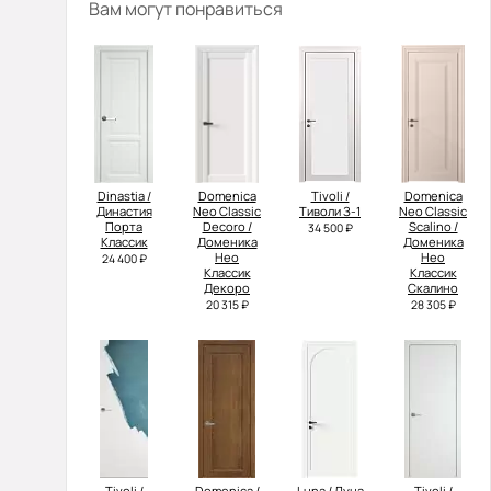
Вам могут понравиться
Dinastia /
Domenica
Tivoli /
Domenica
Династия
Neo Classic
Тиволи З-1
Neo Classic
Порта
Decoro /
Scalino /
34 500 ₽
Классик
Доменика
Доменика
Нео
Нео
24 400 ₽
Классик
Классик
Декоро
Скалино
20 315 ₽
28 305 ₽
Tivoli /
Domenica /
Luna / Луна
Tivoli /