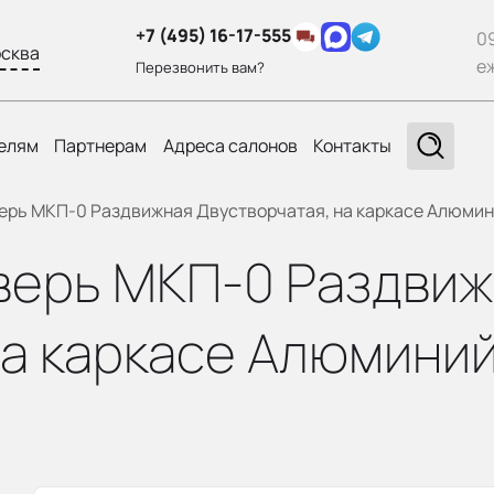
+7 (495) 16-17-555
0
сква
е
Перезвонить вам?
елям
Партнерам
Адреса салонов
Контакты
рь МКП-0 Раздвижная Двустворчатая, на каркасе Алюмини
верь МКП-0 Раздвиж
а каркасе Алюминий