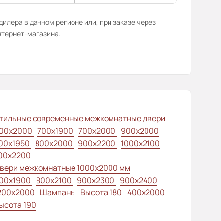
илера в данном регионе или, при заказе через
нтернет-магазина.
тильные современные межкомнатные двери
00x2000
700x1900
700x2000
900x2000
00х1950
800x2000
900x2200
1000x2100
00x2200
вери межкомнатные 1000х2000 мм
00x1900
800x2100
900x2300
900x2400
200x2000
Шампань
Высота 180
400x2000
ысота 190