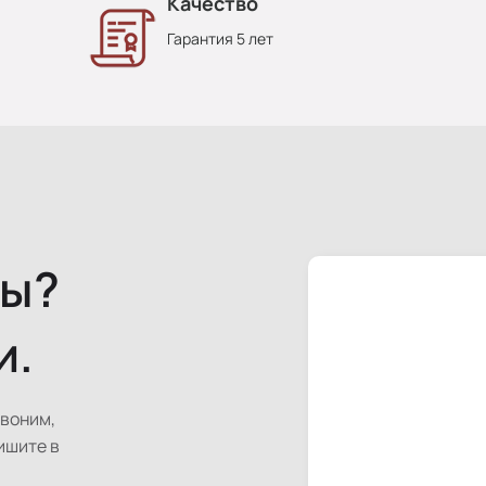
Качество
Гарантия 5 лет
сы?
и.
звоним,
ишите в