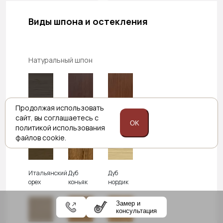
Виды шпона и остекления
Натуральный шпон
Продолжая использовать
Дуб
Венге
Темный
сайт,
вы соглашаетесь с
графит
орех
OK
политикой
использования
файлов cookie.
Итальянский
Дуб
Дуб
орех
коньяк
нордик
Замер и
консультация