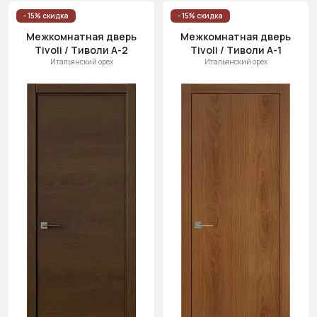
Цена
- 15% скидка
- 15% скидка
(возр.)
Межкомнатная дверь
Межкомнатная дверь
Tivoli / Тиволи А-2
Tivoli / Тиволи А-1
Цена (убыв.)
Итальянский орех
Итальянский орех
Cначала
новинки
Cначала
скидки