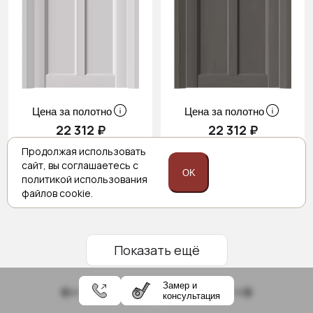
Цена за полотно
Цена за полотно
22 312 ₽
22 312 ₽
26 250 ₽
26 250 ₽
Продолжая использовать
сайт,
вы соглашаетесь с
OK
политикой
использования
файлов cookie.
Показать ещё
Замер и
2
3
4
5
6
консультация