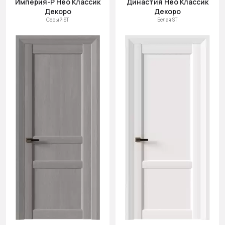
Империя-Р Нео Классик
Династия Нео Классик
Cначала
Декоро
Декоро
новинки
Серый ST
Белая ST
Cначала
скидки