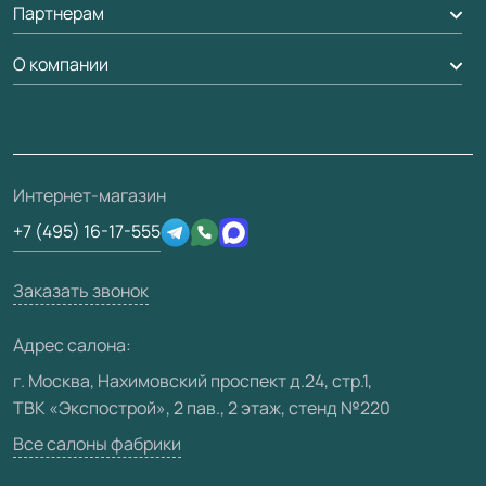
Партнерам
Вызов замерщика
Рейки, баффели, стеллажи
Гарантия
Доставка
О компании
Погонаж
Дизайнерам / архитекторам
Вопрос-ответ
Монтаж
Накладки на дверь
Франшизам / дилерам
Контакты
Проекты
Ремонт дверей
Скачать материалы
О фабрике
Полезная информация
Подготовка проемов
3D-модели
Интернет-магазин
Сертификаты
Отзывы клиентов
+7 (495) 16-17-555
Производство
Техническая информация
Вакансии
Заказать звонок
Юридическая информация
Медиацентр
Адрес салона:
Видео
г. Москва, Нахимовский проспект д.24, стр.1,
ТВК «Экспострой», 2 пав., 2 этаж, стенд №220
Карта сайта
Все салоны фабрики