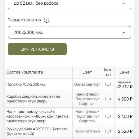
до 62 мм., без добора
Размер полотна
700x2000 мм.
ДРУГИЕ РАЗМЕРЫ
Кол-
Состав комплекта
Цвет
Цена
во
26 250
₽
Полотно 700x2000 мм.
Олива светлая
1 шт.
22 312
₽
Нано-флекс /
Коробка дверная. комплект на
4 500
₽
Под отделку /
1 шт.
одностворчатую дверь
Софт тач
Наличник прямоугольный с
Нано-флекс /
2 400
₽
хвостовиком, H=80мм, комплект на
Под отделку /
1 шт.
одностворчатую дверь
Софт тач
Ручка дверная ASPECTO / Аспекто
2 520
₽
Хром матовый
1 шт.
(Хром матовый)