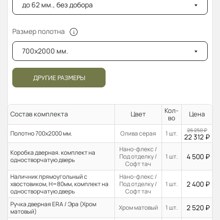
до 62 мм., без добора
Размер полотна
700x2000 мм.
ДРУГИЕ РАЗМЕРЫ
Кол-
Состав комплекта
Цвет
Цена
во
26 250
₽
Полотно 700x2000 мм.
Олива серая
1 шт.
22 312
₽
Нано-флекс /
Коробка дверная. комплект на
4 500
₽
Под отделку /
1 шт.
одностворчатую дверь
Софт тач
Наличник прямоугольный с
Нано-флекс /
2 400
₽
хвостовиком, H=80мм, комплект на
Под отделку /
1 шт.
одностворчатую дверь
Софт тач
Ручка дверная ERA / Эра (Хром
2 520
₽
Хром матовый
1 шт.
матовый)