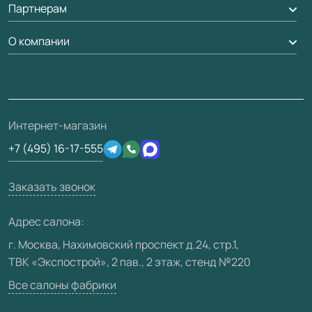
Партнерам
Вызов замерщика
Рейки, баффели, стеллажи
Гарантия
Доставка
О компании
Погонаж
Дизайнерам / архитекторам
Вопрос-ответ
Монтаж
Накладки на дверь
Франшизам / дилерам
Контакты
Проекты
Ремонт дверей
Скачать материалы
О фабрике
Полезная информация
Подготовка проемов
3D-модели
Интернет-магазин
Сертификаты
Отзывы клиентов
+7 (495) 16-17-555
Производство
Техническая информация
Вакансии
Заказать звонок
Юридическая информация
Медиацентр
Адрес салона:
Видео
г. Москва, Нахимовский проспект д.24, стр.1,
ТВК «Экспострой», 2 пав., 2 этаж, стенд №220
Карта сайта
Все салоны фабрики