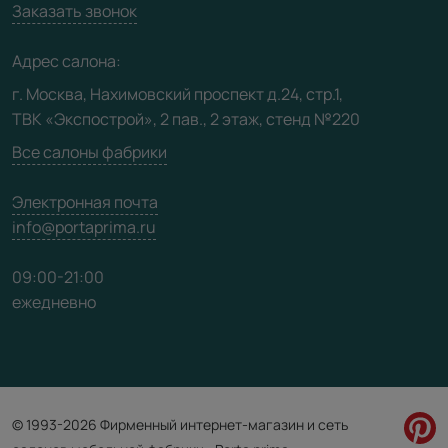
Вакансии
Заказать звонок
Юридическая информация
Медиацентр
Адрес салона:
Видео
г. Москва, Нахимовский проспект д.24, стр.1,
ТВК «Экспострой», 2 пав., 2 этаж, стенд №220
Карта сайта
Все салоны фабрики
Электронная почта
info@portaprima.ru
09:00-21:00
ежедневно
© 1993-2026 Фирменный интернет-магазин и сеть