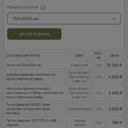
Размер полотна
700x2000 мм.
ДРУГИЕ РАЗМЕРЫ
Кол-
Состав комплекта
Цвет
Цена
во
23 250
₽
Полотно 700x2000 мм.
Серый дуб
1 шт.
Нано-флекс /
Коробка дверная. комплект на
4 500
₽
Под отделку /
1 шт.
одностворчатую дверь
Софт тач
Наличник прямоугольный с
Нано-флекс /
2 400
₽
хвостовиком, H=80мм, комплект на
Под отделку /
1 шт.
одностворчатую дверь
Софт тач
Ручка дверная NOVO / Ново
2 520
₽
(комплект из 2 ручек) Хром
Хром матовый
1 шт.
матовый
Петля дверная, 100*70*2,5-4ВВ ,
Черный
780
₽
2 шт.
черный
никель