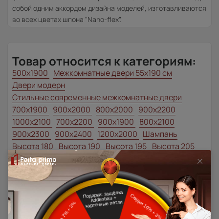
собой одним аккордом дизайна моделей, изготавливаются
во всех цветах шпона "Nano-flex".
Товар относится к категориям:
500x1900
Межкомнатные двери 55х190 см
Двери модерн
Стильные современные межкомнатные двери
700x1900
900x2000
800x2000
900x2200
1000x2100
700x2200
900x1900
800x2100
900x2300
900x2400
1200x2000
Шампань
Высота 180
Высота 190
Высота 195
Высота 205
Наши преимущества