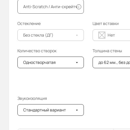
Апti-Sсrаtсh / Анти-скрейтч
i
Остекление
Цвет вставки
Без стекла (ДГ)
Нет
Количество створок
Толщина стены
Одностворчатая
до 62 мм., без 
Звукоизоляция
Стандартный вариант