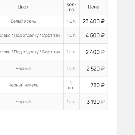
Кол-
Цвет
Цена
во
23 400
₽
Белый ясень
1 шт.
4 500
₽
лекс / Под отделку / Софт тач
1 шт.
2 400
₽
лекс / Под отделку / Софт тач
1 шт.
2 520
₽
Черный
1 шт.
2
780
₽
Черный никель
шт.
3 190
₽
Черный
1 шт.