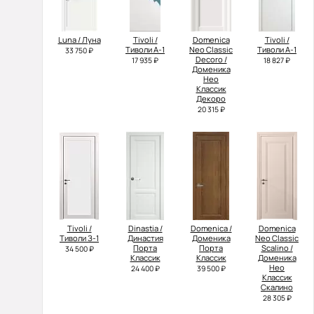
Luna / Луна
Tivoli /
Domenica
Tivoli /
Тиволи А-1
Neo Classic
Тиволи А-1
33 750 ₽
Decoro /
17 935 ₽
18 827 ₽
Доменика
Нео
Классик
Декоро
20 315 ₽
Tivoli /
Dinastia /
Domenica /
Domenica
Тиволи З-1
Династия
Доменика
Neo Classic
Порта
Порта
Scalino /
34 500 ₽
Классик
Классик
Доменика
Нео
24 400 ₽
39 500 ₽
Классик
Скалино
28 305 ₽