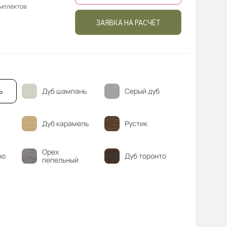
омплектов
ЗАЯВКА НА РАСЧЁТ
ь
Дуб шампань
Серый дуб
Дуб карамель
Рустик
Орех
но
Дуб торонто
пепельный