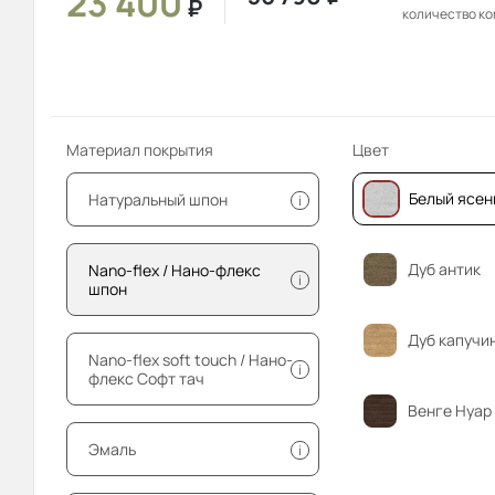
23 400
₽
количество к
Материал покрытия
Цвет
Белый ясен
Натуральный шпон
i
Дуб антик
Nano-flex / Нано-флекс
i
шпон
Дуб капучи
Nano-flex soft touch / Нано-
i
флекс Софт тач
Венге Нуар
Эмаль
i