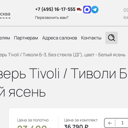
+7 (495) 16-17-555
0
сква
е
Перезвонить вам?
елям
Партнерам
Адреса салонов
Контакты
ь Tivoli / Тиволи Б-3, Без стекла (ДГ), цвет - Белый ясень
ь Tivoli / Тиволи Б
ый ясень
Цена за полотно
Цена за комплект
36 790
₽