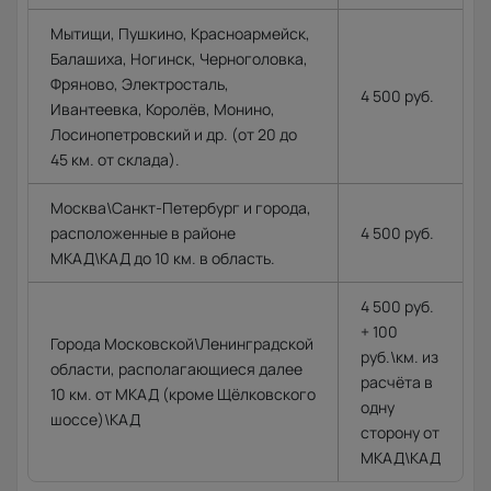
Мытищи, Пушкино, Красноармейск,
Балашиха, Ногинск, Черноголовка,
Фряново, Электросталь,
4 500 руб.
Ивантеевка, Королёв, Монино,
Лосинопетровский и др. (от 20 до
45 км. от склада).
Москва\Санкт-Петербург и города,
расположенные в районе
4 500 руб.
МКАД\КАД до 10 км. в область.
4 500 руб.
+ 100
Города Московской\Ленинградской
руб.\км. из
области, располагающиеся далее
расчёта в
10 км. от МКАД (кроме Щёлковского
одну
шоссе)\КАД
сторону от
МКАД\КАД