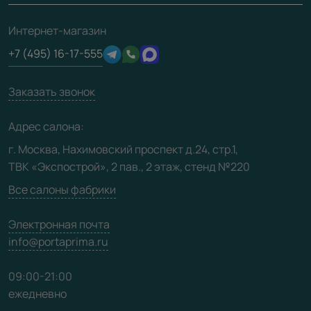
Скачать материалы
О фабрике
Полезная информация
Подготовка проемов
3D-модели
Интернет-магазин
Сертификаты
Отзывы клиентов
+7 (495) 16-17-555
Производство
Техническая информация
Вакансии
Заказать звонок
Юридическая информация
Медиацентр
Адрес салона:
Видео
г. Москва, Нахимовский проспект д.24, стр.1,
ТВК «Экспострой», 2 пав., 2 этаж, стенд №220
Карта сайта
Все салоны фабрики
Электронная почта
info@portaprima.ru
09:00-21:00
ежедневно