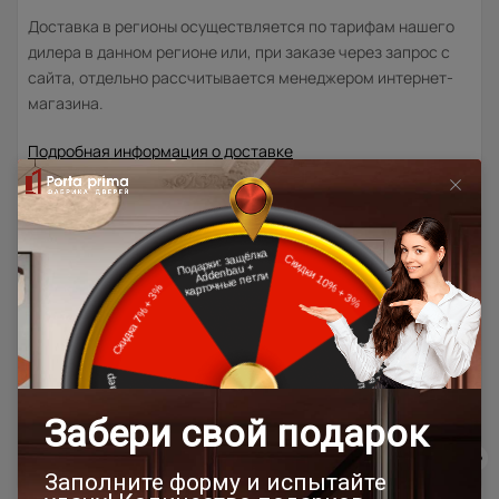
Доставка в регионы осуществляется по тарифам нашего
дилера в данном регионе или, при заказе через запрос с
сайта, отдельно рассчитывается менеджером интернет-
магазина.
Подробная информация о доставке
Товар относится к категориям:
500x1900
Двери модерн
Стильные современные межкомнатные двери
600x2000
700x1900
700x2000
900x2000
800х1950
800x2000
600x1950
1000x2100
800x2400
700x2200
Двери межкомнатные 1000х2000 мм
900x1900
800x2100
900x2300
900x2400
1200x2000
Шампань