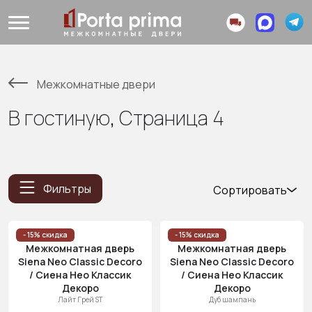
Межкомнатные двери
В гостиную, Страница 4
Фильтры
Сортировать
Популярные
Цена
- 15% скидка
- 15% скидка
Межкомнатная дверь
Межкомнатная дверь
(возр.)
Siena Neo Classic Decoro
Siena Neo Classic Decoro
Цена (убыв.)
/ Сиена Нео Классик
/ Сиена Нео Классик
Декоро
Декоро
Cначала
Лайт Грей ST
Дуб шампань
новинки