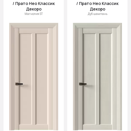
/ Прато Нео Классик
/ Прато Нео Классик
Декоро
Декоро
Магнолия ST
Дуб шампань