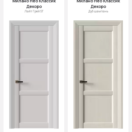
Милано Нео Классик
Милано Нео Классик
Декоро
Декоро
Лайт Грей ST
Дуб шампань