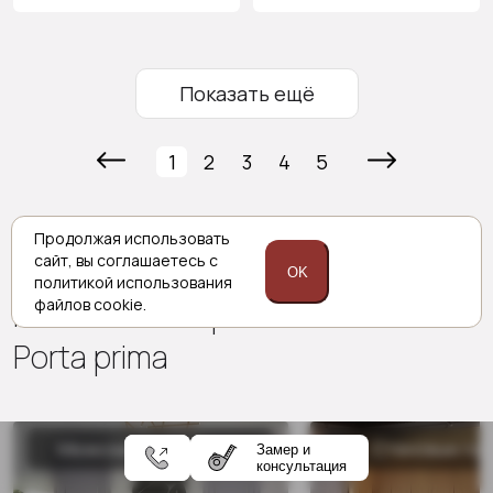
Показать ещё
1
2
3
4
5
Продолжая использовать
сайт,
вы соглашаетесь с
OK
политикой
использования
Комплексные решения
файлов cookie.
Porta prima
Межкомнатные двери
Стеновые па
Замер и
консультация