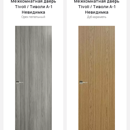
Межкомнатная дверь
Межкомнатная дверь
(возр.)
Tivoli / Тиволи А-1
Tivoli / Тиволи А-1
Цена (убыв.)
Невидимка
Невидимка
Орех пепельный
Дуб карамель
Cначала
новинки
Cначала
скидки