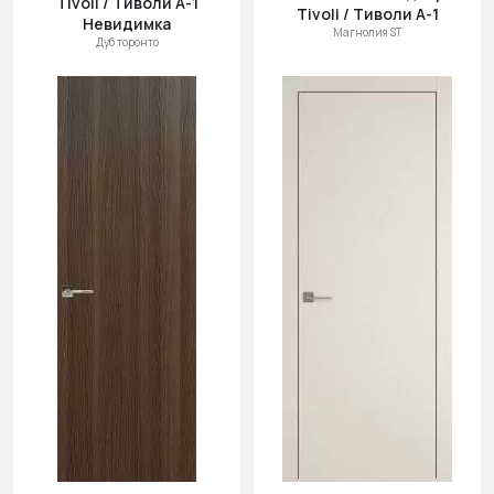
Tivoli / Тиволи А-1
Tivoli / Тиволи А-1
Невидимка
Магнолия ST
Дуб торонто