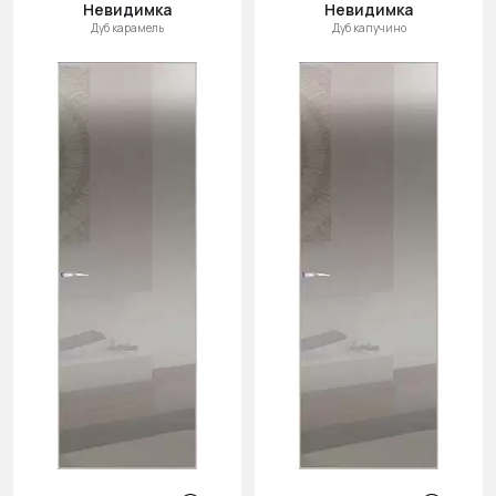
Невидимка
Невидимка
Дуб карамель
Дуб капучино