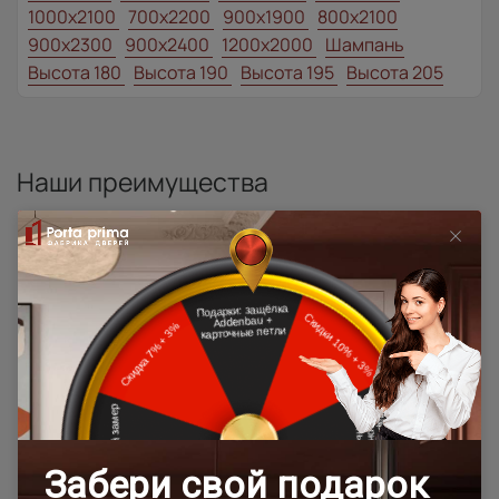
1000x2100
700x2200
900x1900
800x2100
900x2300
900x2400
1200x2000
Шампань
Высота 180
Высота 190
Высота 195
Высота 205
Наши преимущества
Программы
лояльности