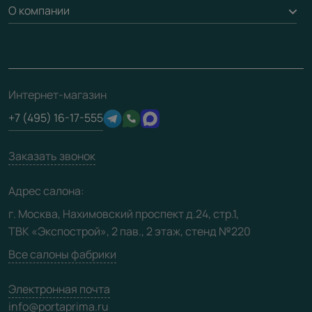
Доставка
О компании
Погонаж
Дизайнерам / архитекторам
Вопрос-ответ
Монтаж
Накладки на дверь
Франшизам / дилерам
Контакты
Проекты
Ремонт дверей
Скачать материалы
О фабрике
Полезная информация
Подготовка проемов
3D-модели
Интернет-магазин
Сертификаты
Отзывы клиентов
+7 (495) 16-17-555
Производство
Техническая информация
Вакансии
Заказать звонок
Юридическая информация
Медиацентр
Адрес салона:
Видео
г. Москва, Нахимовский проспект д.24, стр.1,
ТВК «Экспострой», 2 пав., 2 этаж, стенд №220
Карта сайта
Все салоны фабрики
Электронная почта
info@portaprima.ru