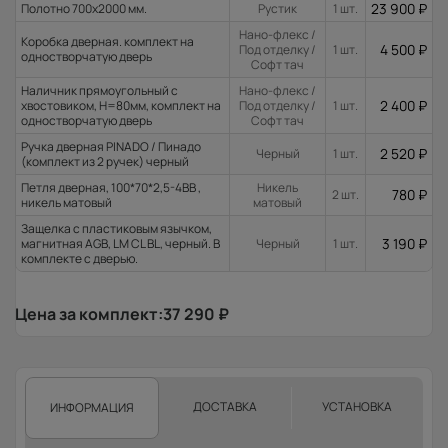
23 900
₽
Полотно 700x2000 мм.
Рустик
1 шт.
Нано-флекс /
Коробка дверная. комплект на
4 500
₽
Под отделку /
1 шт.
одностворчатую дверь
Софт тач
Наличник прямоугольный с
Нано-флекс /
2 400
₽
хвостовиком, H=80мм, комплект на
Под отделку /
1 шт.
одностворчатую дверь
Софт тач
Ручка дверная PINADO / Пинадо
2 520
₽
Черный
1 шт.
(комплект из 2 ручек) черный
Петля дверная, 100*70*2,5-4ВВ ,
Никель
780
₽
2 шт.
никель матовый
матовый
Защелка с пластиковым язычком,
3 190
₽
магнитная AGB, LM CL BL, черный. В
Черный
1 шт.
комплекте с дверью.
Цена за комплект:
37 290
₽
ДОСТАВКА
УСТАНОВКА
ИНФОРМАЦИЯ