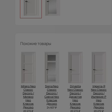
Похожие товары
Milano Neo
Siena Neo
Dinastia
Imperia-R
Classic
Classic
Neo Classic
Neo Classic
Decoro /
Decoro /
Decoro /
Decoro /
Милано
Сиена Нео
Династия
Империя-Р
Нео
Классик
Нео
Нео
Классик
Декоро
Классик
Классик
Декоро
Декоро
Декоро
24 607 ₽
20 272 ₽
20 272 ₽
20 272 ₽