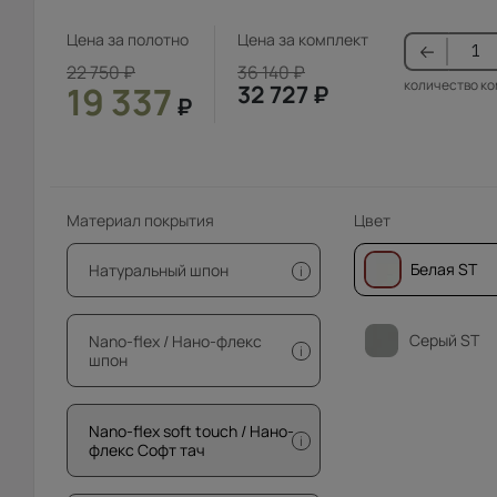
Цена за полотно
Цена за комплект
22 750
₽
36 140
₽
количество к
19 337
32 727
₽
₽
Материал покрытия
Цвет
Белая ST
Натуральный шпон
i
Серый ST
Nano-flex / Нано-флекс
i
шпон
Nano-flex soft touch / Нано-
i
флекс Софт тач