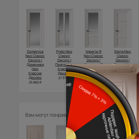
Domenica
Prato Neo
Imperia-R
Siena Neo
Neo Classic
Classic
Neo Classic
Classic
Decoro /
Decoro /
Decoro /
Decoro /
Доменика
Прато Нео
Империя-Р
Сиена Нео
Нео
Классик
Нео
Классик
Классик
Декоро
Классик
Декоро
Декоро
Декоро
27 370 ₽
20 272 ₽
25 882 ₽
24 607 ₽
Вам могут понравиться