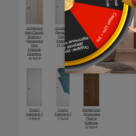
Domenica
Dinastia /
Tivoli /
Luna / Луна
Neo Classic
Династия
Тиволи З-1
32 100 ₽
Scalino /
Порта
32 850 ₽
Доменика
Классик
Нео
23 200 ₽
Классик
Скалино
26 945 ₽
Tivoli /
Tivoli /
Domenica /
Тиволи А-1
Тиволи А-1
Доменика
Порта
17 892 ₽
17 042 ₽
Классик
37 600 ₽