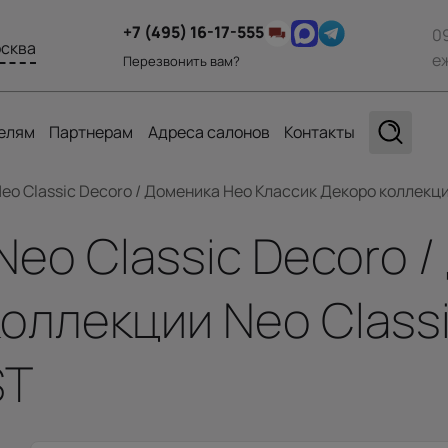
+7 (495) 16-17-555
0
сква
е
Перезвонить вам?
елям
Партнерам
Адреса салонов
Контакты
o Classic Decoro / Доменика Нео Классик Декоро коллекции
eo Classic Decoro 
оллекции Neo Classic
ST