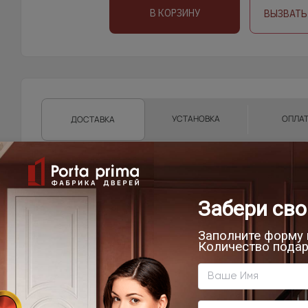
В КОРЗИНУ
ВЫЗВАТЬ
УСТАНОВКА
ОПЛА
ДОСТАВКА
Доставка продукции со склада Компании Porta pri
области, г.Санкт-Петербург, Ленинградской област
Техническую возможность подъема полотен определяе
осуществляет самостоятельно.
Фрязино, Щёлково, Чкаловская, Биокомбинат, Новый го
от склада)