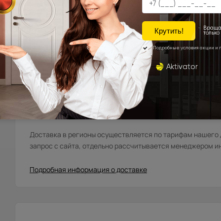
Мытищи, Пушкино, Красноармейск, Балашиха, Ногинск
Фряново, Электросталь, Ивантеевка, Королёв, Монино
Лосинопетровский и др. (от 20 до 45 км. от склада).
Москва\Санкт-Петербург и города, расположенные в
до 10 км. в область.
Города Московской\Ленинградской области, распола
км. от МКАД (кроме Щёлковского шоссе)\КАД
Доставка в регионы осуществляется по тарифам нашего д
запрос с сайта, отдельно рассчитывается менеджером и
Подробная информация о доставке