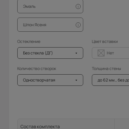
Эмаль
i
Шпон Ясеня
i
Остекление
Цвет вставки
Без стекла (ДГ)
Нет
Количество створок
Толщина стены
Одностворчатая
до 62 мм., без 
Состав комплекта