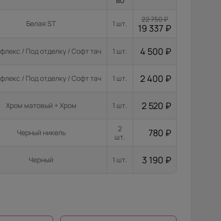
во
22 750
₽
Белая ST
1 шт.
19 337
₽
4 500
₽
флекс / Под отделку / Софт тач
1 шт.
2 400
₽
флекс / Под отделку / Софт тач
1 шт.
2 520
₽
Хром матовый + Хром
1 шт.
2
780
₽
Черный никель
шт.
3 190
₽
Черный
1 шт.