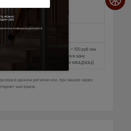
, Черноголовка,
,
4 500 руб.
 районе МКАД\КАД
4 500 руб.
4 500 руб. + 100 руб.\км.
гающиеся далее 10
из расчёта в одну
сторону от МКАД\КАД
илера в данном регионе или, при заказе через
нтернет-магазина.