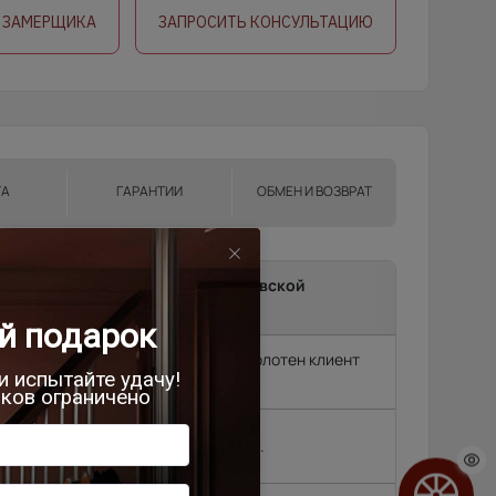
 ЗАМЕРЩИКА
ЗАПРОСИТЬ КОНСУЛЬТАЦИЮ
ТА
ГАРАНТИИ
ОБМЕН И ВОЗВРАТ
ma до подъезда в г.Москва, Московской
и.
т замерщик, без замера подъем полотен клиент
родок и др. (15 км
2 500 руб.