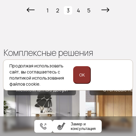
1
2
3
4
5
Комплексные решения
Porta prima
Продолжая использовать
сайт,
вы соглашаетесь с
OK
политикой
использования
файлов cookie.
Межкомнатные двери
Стеновые па
Замер и
консультация