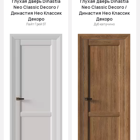
Глухая дверь Dinastia
Глухая дверь Dinastia
(возр.)
Neo Classic Decoro /
Neo Classic Decoro /
Цена (убыв.)
Династия Нео Классик
Династия Нео Классик
Декоро
Декоро
Cначала
Лайт Грей ST
Дуб капучино
новинки
Cначала
скидки