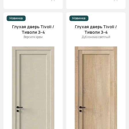
Новинка
Новинка
Глухая дверь Tivoli /
Глухая дверь Tivoli /
Тиволи З-4
Тиволи З-4
Версилк крем
Дуб сонома светлый