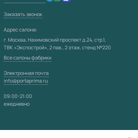
Производство
Техническая информация
Вакансии
Заказать звонок
Юридическая информация
Медиацентр
Адрес салона:
Видео
г. Москва, Нахимовский проспект д.24, стр.1,
ТВК «Экспострой», 2 пав., 2 этаж, стенд №220
Карта сайта
Все салоны фабрики
Электронная почта
info@portaprima.ru
09:00-21:00
ежедневно