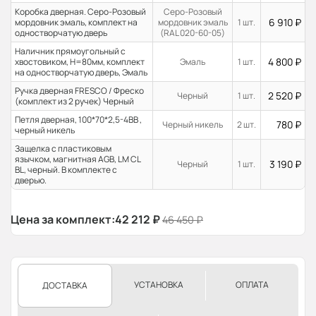
Коробка дверная. Серо-Розовый
Серо-Розовый
6 910
₽
мордовник эмаль, комплект на
мордовник эмаль
1 шт.
одностворчатую дверь
(RAL 020-60-05)
Наличник прямоугольный с
4 800
₽
хвостовиком, H=80мм, комплект
Эмаль
1 шт.
на одностворчатую дверь, Эмаль
Ручка дверная FRESCO / Фреско
2 520
₽
Черный
1 шт.
(комплект из 2 ручек) Черный
Петля дверная, 100*70*2,5-4ВВ ,
780
₽
Черный никель
2 шт.
черный никель
Защелка с пластиковым
язычком, магнитная AGB, LM CL
3 190
₽
Черный
1 шт.
BL, черный. В комплекте с
дверью.
Цена за комплект:
42 212
₽
46 450
₽
УСТАНОВКА
ОПЛАТА
ДОСТАВКА