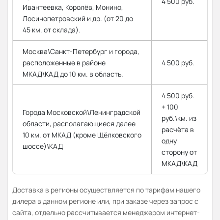
4 500 руб.
Ивантеевка, Королёв, Монино,
Лосинопетровский и др. (от 20 до
45 км. от склада).
Москва\Санкт-Петербург и города,
расположенные в районе
4 500 руб.
МКАД\КАД до 10 км. в область.
4 500 руб.
+ 100
Города Московской\Ленинградской
руб.\км. из
области, располагающиеся далее
расчёта в
10 км. от МКАД (кроме Щёлковского
одну
шоссе)\КАД
сторону от
МКАД\КАД
Доставка в регионы осуществляется по тарифам нашего
дилера в данном регионе или, при заказе через запрос с
сайта, отдельно рассчитывается менеджером интернет-