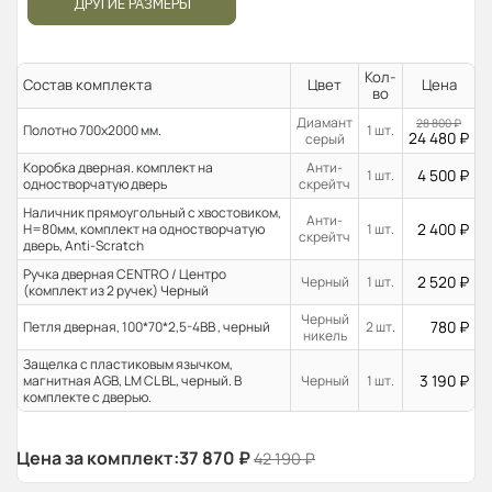
ДРУГИЕ РАЗМЕРЫ
Кол-
Состав комплекта
Цвет
Цена
во
Диамант
28 800
₽
Полотно 700x2000 мм.
1 шт.
24 480
₽
серый
Коробка дверная. комплект на
Анти-
4 500
₽
1 шт.
одностворчатую дверь
скрейтч
Наличник прямоугольный с хвостовиком,
Анти-
2 400
₽
H=80мм, комплект на одностворчатую
1 шт.
скрейтч
дверь, Anti-Scratch
Ручка дверная CENTRO / Центро
2 520
₽
Черный
1 шт.
(комплект из 2 ручек) Черный
Черный
780
₽
Петля дверная, 100*70*2,5-4ВВ , черный
2 шт.
никель
Защелка с пластиковым язычком,
3 190
₽
магнитная AGB, LM CL BL, черный. В
Черный
1 шт.
комплекте с дверью.
Цена за комплект:
37 870
₽
42 190
₽