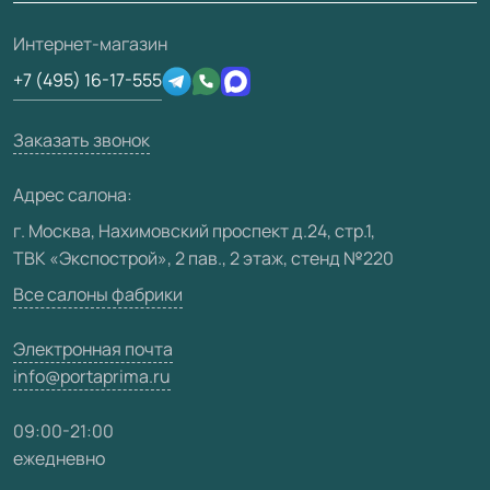
О фабрике
Полезная информация
Подготовка проемов
3D-модели
Интернет-магазин
Сертификаты
Отзывы клиентов
+7 (495) 16-17-555
Производство
Техническая информация
Вакансии
Заказать звонок
Юридическая информация
Медиацентр
Адрес салона:
Видео
г. Москва, Нахимовский проспект д.24, стр.1,
ТВК «Экспострой», 2 пав., 2 этаж, стенд №220
Карта сайта
Все салоны фабрики
Электронная почта
info@portaprima.ru
09:00-21:00
ежедневно