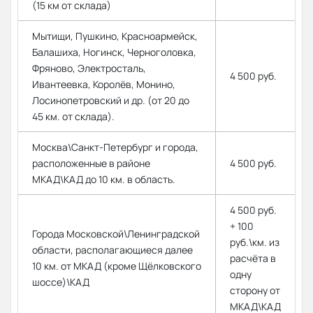
(15 км от склада)
Мытищи, Пушкино, Красноармейск,
Балашиха, Ногинск, Черноголовка,
Фряново, Электросталь,
4 500 руб.
Ивантеевка, Королёв, Монино,
Лосинопетровский и др. (от 20 до
45 км. от склада).
Москва\Санкт-Петербург и города,
расположенные в районе
4 500 руб.
МКАД\КАД до 10 км. в область.
4 500 руб.
+ 100
Города Московской\Ленинградской
руб.\км. из
области, располагающиеся далее
расчёта в
10 км. от МКАД (кроме Щёлковского
одну
шоссе)\КАД
сторону от
МКАД\КАД