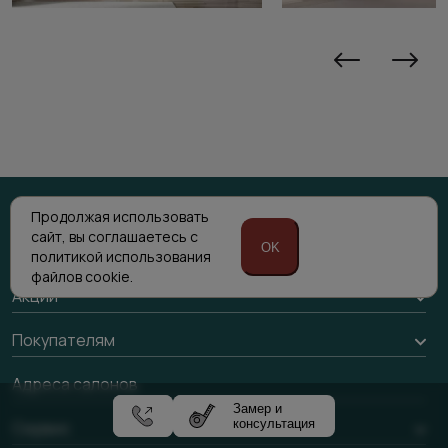
Продолжая использовать
сайт,
вы соглашаетесь с
OK
Каталог
политикой
использования
файлов cookie.
Межкомнатные двери
Акции
Подбор двери
Акции компании
Покупателям
Межкомнатные перегородки
Доставка
Адреса салонов
Алюминиевые двери
Замер и
Оплата
консультация
Стеновые панели
Сервис