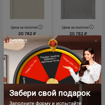
Цена за полотно
Цена за полотно
20 782 ₽
20 782 ₽
24 450 ₽
24 450 ₽
- 15% скидка
Новинка
- 15% скидка
Новинка
Межкомнатная дверь
Межкомнатная дверь
Tivoli / Тиволи А-2
Tivoli / Тиволи А-2
Диамант серый
Версилк крем