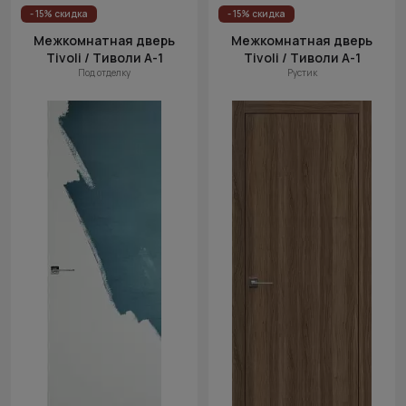
Цена
- 15% скидка
- 15% скидка
(возр.)
Межкомнатная дверь
Межкомнатная дверь
Tivoli / Тиволи А-1
Tivoli / Тиволи А-1
Цена (убыв.)
Под отделку
Рустик
Cначала
новинки
Cначала
скидки