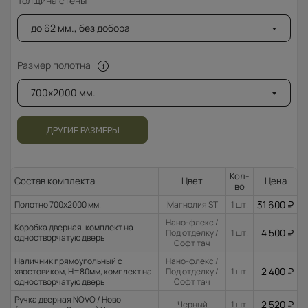
Толщина стены
до 62 мм., без добора
Размер полотна
700x2000 мм.
ДРУГИЕ РАЗМЕРЫ
Кол-
Состав комплекта
Цвет
Цена
во
31 600
₽
Полотно 700x2000 мм.
Магнолия ST
1 шт.
Нано-флекс /
Коробка дверная. комплект на
4 500
₽
Под отделку /
1 шт.
одностворчатую дверь
Софт тач
Наличник прямоугольный с
Нано-флекс /
2 400
₽
хвостовиком, H=80мм, комплект на
Под отделку /
1 шт.
одностворчатую дверь
Софт тач
Ручка дверная NOVO / Ново
2 520
₽
Черный
1 шт.