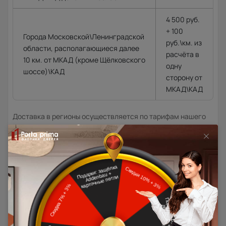
4 500 руб.
+ 100
Города Московской\Ленинградской
руб.\км. из
области, располагающиеся далее
расчёта в
10 км. от МКАД (кроме Щёлковского
одну
шоссе)\КАД
сторону от
МКАД\КАД
Доставка в регионы осуществляется по тарифам нашего
дилера в данном регионе или, при заказе через запрос с
сайта, отдельно рассчитывается менеджером интернет-
магазина.
Подробная информация о доставке
Товар относится к категориям: