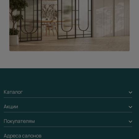
Каталог
Акции
Межкомнатные двери
Подбор двери
Покупателям
Акции компании
Межкомнатные перегородки
Адреса салонов
Доставка