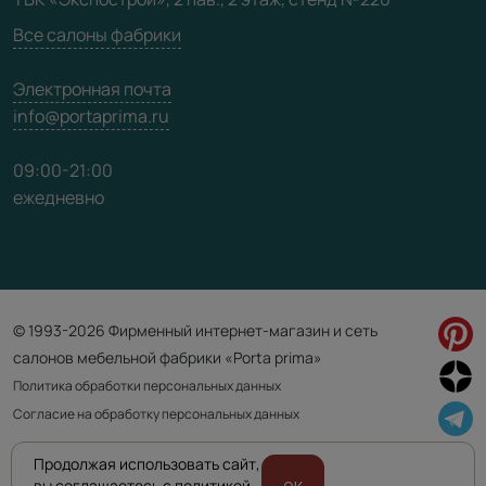
Карта сайта
Все салоны фабрики
Электронная почта
info@portaprima.ru
09:00-21:00
ежедневно
© 1993-2026 Фирменный интернет-магазин и сеть
салонов мебельной фабрики «Porta prima»
Политика обработки персональных данных
Согласие на обработку персональных данных
Продолжая использовать сайт,
Приведенная на сайте информация не является публичной офертой
вы соглашаетесь с политикой