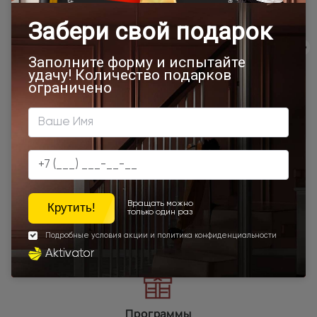
500x1900
Межкомнатные двери 55х190 см
Двери модерн
Стильные современные межкомнатные двери
Магнолия ST
600x2000
700x1900
700x2000
900x2000
800х1950
800x2000
900x2200
600x1950
650x2000
1000x2100
700x2200
Двери межкомнатные 1000х2000 мм
900x1900
800x2100
800x2200
Наши преимущества
Программы