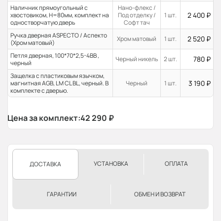
Наличник прямоугольный с
Нано-флекс /
2 400
₽
хвостовиком, H=80мм, комплект на
Под отделку /
1 шт.
одностворчатую дверь
Софт тач
Ручка дверная ASPECTO / Аспекто
2 520
₽
Хром матовый
1 шт.
(Хром матовый)
Петля дверная, 100*70*2,5-4ВВ ,
780
₽
Черный никель
2 шт.
черный
Защелка с пластиковым язычком,
3 190
₽
магнитная AGB, LM CL BL, черный. В
Черный
1 шт.
комплекте с дверью.
Цена за комплект:
42 290
₽
УСТАНОВКА
ОПЛАТА
ДОСТАВКА
ГАРАНТИИ
ОБМЕН И ВОЗВРАТ