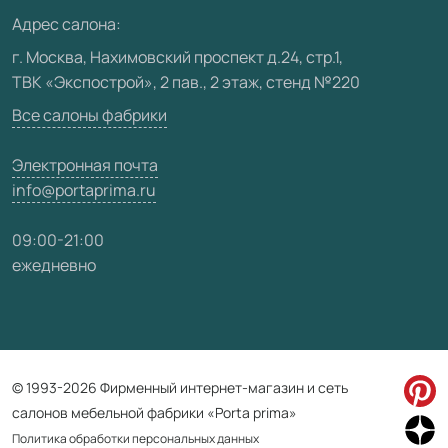
Медиацентр
Адрес салона:
Видео
г. Москва, Нахимовский проспект д.24, стр.1,
ТВК «Экспострой», 2 пав., 2 этаж, стенд №220
Карта сайта
Все салоны фабрики
Электронная почта
info@portaprima.ru
09:00-21:00
ежедневно
© 1993-2026 Фирменный интернет-магазин и сеть
салонов мебельной фабрики «Porta prima»
Политика обработки персональных данных