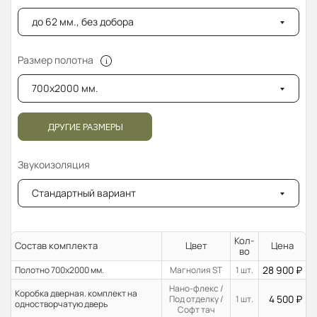
до 62 мм., без добора
Размер полотна
700x2000 мм.
ДРУГИЕ РАЗМЕРЫ
Звукоизоляция
Стандартный вариант
Кол-
Состав комплекта
Цвет
Цена
во
28 900
₽
Полотно 700x2000 мм.
Магнолия ST
1 шт.
Нано-флекс /
Коробка дверная. комплект на
4 500
₽
Под отделку /
1 шт.
одностворчатую дверь
Софт тач