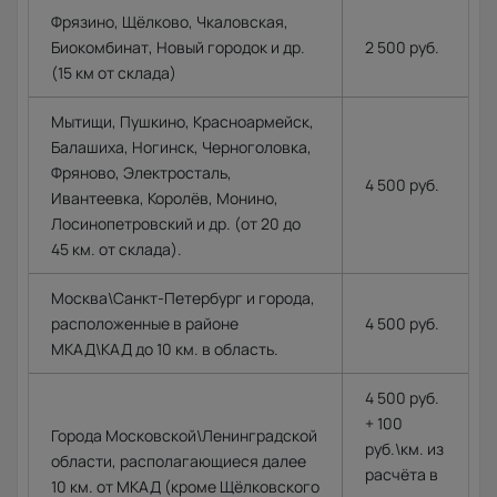
Фрязино, Щёлково, Чкаловская,
Биокомбинат, Новый городок и др.
2 500 руб.
(15 км от склада)
Мытищи, Пушкино, Красноармейск,
Балашиха, Ногинск, Черноголовка,
Фряново, Электросталь,
4 500 руб.
Ивантеевка, Королёв, Монино,
Лосинопетровский и др. (от 20 до
45 км. от склада).
Москва\Санкт-Петербург и города,
расположенные в районе
4 500 руб.
МКАД\КАД до 10 км. в область.
4 500 руб.
+ 100
Города Московской\Ленинградской
руб.\км. из
области, располагающиеся далее
расчёта в
10 км. от МКАД (кроме Щёлковского