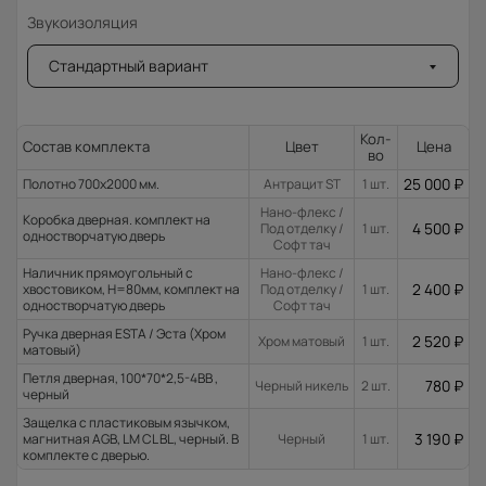
Звукоизоляция
Стандартный вариант
Кол-
Состав комплекта
Цвет
Цена
во
25 000
₽
Полотно 700x2000 мм.
Антрацит ST
1 шт.
Нано-флекс /
Коробка дверная. комплект на
4 500
₽
Под отделку /
1 шт.
одностворчатую дверь
Софт тач
Наличник прямоугольный с
Нано-флекс /
2 400
₽
хвостовиком, H=80мм, комплект на
Под отделку /
1 шт.
одностворчатую дверь
Софт тач
Ручка дверная ESTA / Эста (Хром
2 520
₽
Хром матовый
1 шт.
матовый)
Петля дверная, 100*70*2,5-4ВВ ,
780
₽
Черный никель
2 шт.
черный
Защелка с пластиковым язычком,
3 190
₽
магнитная AGB, LM CL BL, черный. В
Черный
1 шт.
комплекте с дверью.