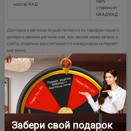
одну
шоссе)\КАД
сторону от
МКАД\КАД
Доставка в регионы осуществляется по тарифам нашего
дилера в данном регионе или, при заказе через запрос с
сайта, отдельно рассчитывается менеджером интернет-
магазина.
Подробная информация о доставке
Товар относится к категориям:
500x1900
Межкомнатные двери 55х190 см
Двери модерн
Стильные современные межкомнатные двери
600x2000
700x1900
700x2000
900x2000
800х1950
800x2000
900x2200
600x1950