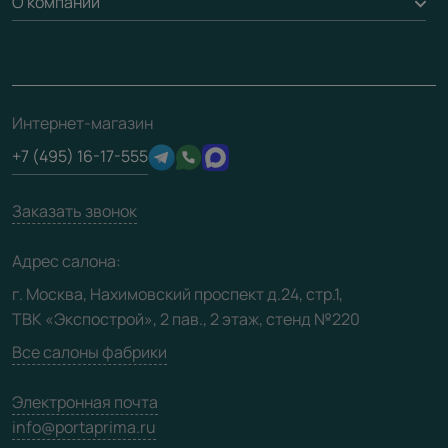
О компании
Погонаж
Дизайнерам / архитекторам
Вопрос-ответ
Монтаж
Накладки на дверь
Франшизам / дилерам
Контакты
Проекты
Ремонт дверей
Скачать материалы
О фабрике
Полезная информация
Подготовка проемов
3D-модели
Интернет-магазин
Сертификаты
Отзывы клиентов
+7 (495) 16-17-555
Производство
Техническая информация
Вакансии
Заказать звонок
Юридическая информация
Медиацентр
Адрес салона:
Видео
г. Москва, Нахимовский проспект д.24, стр.1,
ТВК «Экспострой», 2 пав., 2 этаж, стенд №220
Карта сайта
Все салоны фабрики
Электронная почта
info@portaprima.ru