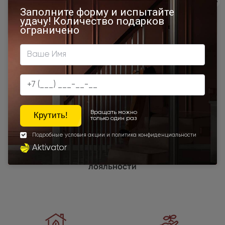
500x1950
450x2000
650x2000
1000x2100
800x2400
700x2200
Двери межкомнатные 1000х2000 мм
900x1900
Наши преимущества
Программы
лояльности