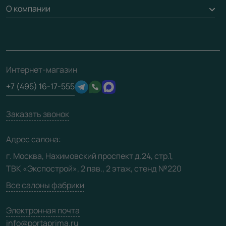
Доставка
О компании
Погонаж
Дизайнерам / архитекторам
Вопрос-ответ
Монтаж
Накладки на дверь
Франшизам / дилерам
Контакты
Проекты
Ремонт дверей
Скачать материалы
О фабрике
Полезная информация
Подготовка проемов
3D-модели
Интернет-магазин
Сертификаты
Отзывы клиентов
+7 (495) 16-17-555
Производство
Техническая информация
Вакансии
Заказать звонок
Юридическая информация
Медиацентр
Адрес салона:
Видео
г. Москва, Нахимовский проспект д.24, стр.1,
ТВК «Экспострой», 2 пав., 2 этаж, стенд №220
Карта сайта
Все салоны фабрики
Электронная почта
info@portaprima.ru