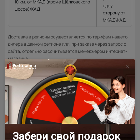
10 км. от МКАД (кроме Щёлковского
одну
шоссе)\КАД
сторону от
МКАД\КАД
Доставка в регионы осуществляется по тарифам нашего
дилера в данном регионе или, при заказе через запрос с
сайта, отдельно рассчитывается менеджером интернет-
магазина.
Подробная информация о доставке
Товар относится к категориям:
500x1900
Межкомнатные двери 55х190 см
Двери модерн
Стильные современные межкомнатные двери
600x2000
700x1900
700x2000
900x2000
800х1950
800x2000
900x2200
600x1950