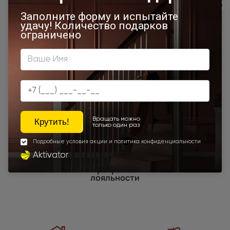
500x1950
450x2000
650x2000
1000x2100
800x2400
700x2200
Двери межкомнатные 1000х2000 мм
900x1900
Наши преимущества
Программы
лояльности