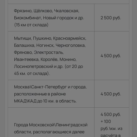
Фрязино, Щёлково, Чкаловская,
Биокомбинат, Новый городок и др.
2 500 руб.
(15 км от склада)
Мытищи, Пушкино, Красноармейск,
Балашиха, Ногинск, Черноголовка,
Фряново, Электросталь,
4 500 руб.
Ивантеевка, Королёв, Монино,
Лосинопетровский и др. (от 20 до
45 км. от склада).
Москва\Санкт-Петербург и города,
расположенные в районе
4 500 руб.
МКАД\КАД до 10 км. в область.
4 500 руб.
+ 100
Города Московской\Ленинградской
руб.\км. из
области, располагающиеся далее
расчёта в